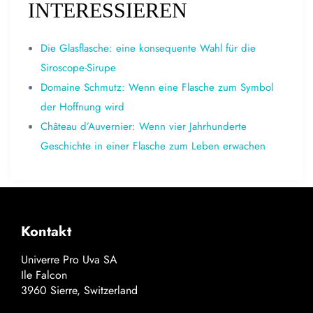
INTERESSIEREN
Die Glasflasche: eine konsequente Wahl für die
Siroscope-Sirupe
Domaine Schmutz: Wenn eine Flasche zum Symbol
der Hoffnung wird
Château d’Auvernier: Wenn vier Jahrhunderte
Geschichte in einer Flasche zum Leben erwachen
Kontakt
Univerre Pro Uva SA
Ile Falcon
3960 Sierre, Switzerland