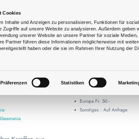
ss
Flaschenreinigung
Dienstleistungen
t Cookies
ign
 Inhalte und Anzeigen zu personalisieren, Funktionen für sozia
e Zugriffe auf unsere Website zu analysieren. Außerdem geben w
rwendung unserer Website an unsere Partner für soziale Medien
re Partner führen diese Informationen möglicherweise mit weite
ereitgestellt haben oder die sie im Rahmen Ihrer Nutzung der D
Präferenzen
Statistiken
Marketin
Univerre liefert ab folgende
 (exklusiv Magnum-Flaschen und
In der Schweiz Fr. 20.–
Europa Fr. 50.-
ia
Sonstiges : Auf Anfrage
Glassmania