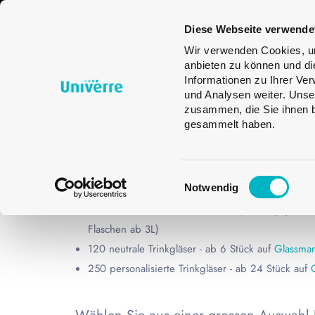
Glasverpackungen
Trinkgläser
Gla
Diese Webseite verwende
Des
Wir verwenden Cookies, um
anbieten zu können und di
Informationen zu Ihrer Ve
und Analysen weiter. Unse
KARAFFEN
zusammen, die Sie ihnen b
gesammelt haben.
START
KARAFFEN
Einwilligungsauswahl
Notwendig
Univerre liefert ab folgenden Mengen :
1 Palette für Glasflaschen und Verpackungsgläser
Flaschen ab 3L)
120 neutrale Trinkgläser - ab 6 Stück auf
Glassman
250 personalisierte Trinkgläser - ab 24 Stück auf