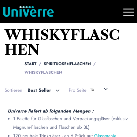
WHISKYFLASC
HEN
START
SPIRITUOSENFLASCHEN
WHISKYFLASCHEN
16
Sortieren
Best Seller
Pro Seite
Univerre liefert ab folgenden Mengen :
1 Palette für Glasflaschen und Verpackungsgläser (exklusiv
Magnum-Flaschen und Flaschen ab 3L)
120 neutrale Trinkgläser - ab 6 Stück auf
Glassmania