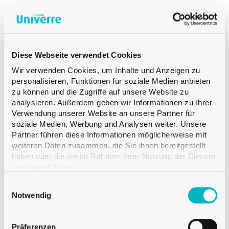
Produkt Сolor
PRODUKT
OPENING
Diese Webseite verwendet Cookies
Produkt Opening
Wir verwenden Cookies, um Inhalte und Anzeigen zu
personalisieren, Funktionen für soziale Medien anbieten
zu können und die Zugriffe auf unsere Website zu
analysieren. Außerdem geben wir Informationen zu Ihrer
Produkt Capacity
Verwendung unserer Website an unsere Partner für
soziale Medien, Werbung und Analysen weiter. Unsere
Partner führen diese Informationen möglicherweise mit
PRODUKT
weiteren Daten zusammen, die Sie ihnen bereitgestellt
DIAMETER
haben oder die sie im Rahmen Ihrer Nutzung der Dienste
gesammelt haben.
Produkt Diameter
WHISKYFLASCHEN
Einwilligungsauswahl
Notwendig
WHISKYFLASCHE SPIRIT GPI 50 CL
PRODUKT
HEIGHT
WEISS APOLLO
Präferenzen