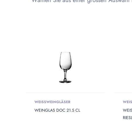
Wählen Sie aus einer grossen Auswahl 
Produkt Сolor
PRODUKT OPENING
Produkt
Produkt Capacity
WEISSWEINGLÄSER
WEI
PRODUKT DIAMETER
Produkt
WEINGLAS DOC 21.5 CL
WEI
RIES
PRODUKT HEIGHT
Produkt 