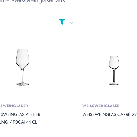
Ihre Weissweingläser aus
 Opening
SSWEINGLÄSER
WEISSWEINGLÄSER
 Diameter
SSWEINGLAS ATELIER
WEISSWEINGLAS CARRÉ 29
LING / TOCAI 44 CL
Height