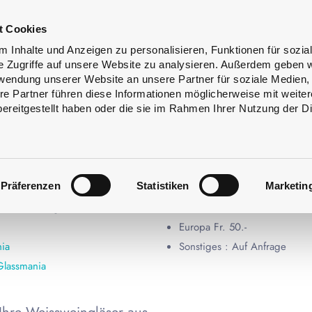
ss
Flaschenreinigung
Dienstleistungen
t Cookies
ign
 Inhalte und Anzeigen zu personalisieren, Funktionen für sozia
e Zugriffe auf unsere Website zu analysieren. Außerdem geben w
rwendung unserer Website an unsere Partner für soziale Medien
re Partner führen diese Informationen möglicherweise mit weite
NGLÄSER
ereitgestellt haben oder die sie im Rahmen Ihrer Nutzung der D
WEISSWEINGLÄSER
Präferenzen
Statistiken
Marketin
Univerre liefert ab folgende
 (exklusiv Magnum-Flaschen und
In der Schweiz Fr. 20.–
Europa Fr. 50.-
ia
Sonstiges : Auf Anfrage
Glassmania