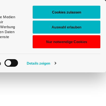
DE
Über
Shop
Login
Cookies zulassen
uns
My
le Medien
Prod
Univerre
De
ir
sear
, Werbung
Auswahl erlauben
ren Daten
En
ienste
Nur notwendige Cookies
Fr
16
Pro Seite
Sortieren
Best Seller
It
g
Details zeigen
n Mengen :