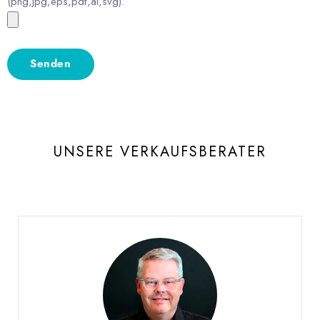
(png,jpg,eps,pdf,ai,svg).
UNSERE VERKAUFSBERATER
Burgat Olivier
VERKAUFSLEITER WESTSCHWEIZ UND WALLIS