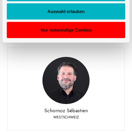
Mirto Danilo
Auswahl erlauben
VERKAUF DEUTSCHSCHWEIZ
Nur notwendige Cookies
Schornoz Sébastien
WESTSCHWEIZ
+41 79 508 63 97
Telefon:
Schornoz Sébastien
WESTSCHWEIZ