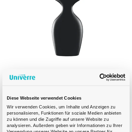
OPENING
Produkt Opening
Produkt Capacity
PRODUKT
DIAMETER
Produkt Diameter
SPUCKNÄPFE
SPUCKNAPF SENSUS SCHWARZ KLEIN
PRODUKT
Diese Webseite verwendet Cookies
HEIGHT
Wir verwenden Cookies, um Inhalte und Anzeigen zu
Produkt Height
personalisieren, Funktionen für soziale Medien anbieten
zu können und die Zugriffe auf unsere Website zu
analysieren. Außerdem geben wir Informationen zu Ihrer
PRODUKT
Verwendung unserer Website an unsere Partner für