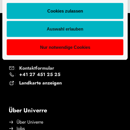
Cookies zulassen
Auswahl erlauben
Kontakt
Univerre Pro Uva SA
Nur notwendige Cookies
Ile Falcon
3960 Sierre, Switzerland
Kontaktformular
:
+41 27 451 25 25
:
Landkarte anzeigen
:
Über Univerre
Über Univerre
Jobs