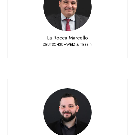
Verkaufsleiter Deutschschweiz & Tessin
+41 79 447 94 48
Handy:
La Rocca Marcello
DEUTSCHSCHWEIZ & TESSIN
Lehmann Martin
VERKAUF DEUTSCHSCHWEIZ
Product Manager Spirituosen
+41 79 393 83 25
Telefon: