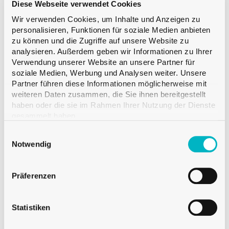
Diese Webseite verwendet Cookies
Getränke in Supermärkten wird die
Wir verwenden Cookies, um Inhalte und Anzeigen zu
Entscheidung am
Point of Sale
(PoS)
personalisieren, Funktionen für soziale Medien anbieten
zu können und die Zugriffe auf unsere Website zu
entscheidend. Sie stellt eine wichtige
analysieren. Außerdem geben wir Informationen zu Ihrer
Verwendung unserer Website an unsere Partner für
Verbindung zwischen der Marke und den
soziale Medien, Werbung und Analysen weiter. Unsere
Verbrauchern dar. Laut einer in der Zeitschrift
Partner führen diese Informationen möglicherweise mit
weiteren Daten zusammen, die Sie ihnen bereitgestellt
Marketing and Communication* erwähnten
haben oder die sie im Rahmen Ihrer Nutzung der Dienste
gesammelt haben.
Studie, bei der über 3.000 Käufer befragt
Einwilligungsauswahl
wurden, werden 82 % der
Notwendig
Kaufentscheidungen
am Regal getroffen.
Dies unterstreicht die wichtige Rolle des PoS,
Präferenzen
der sich vom Online-Verkauf dadurch
Statistiken
unterscheidet, dass er einen bleibenden