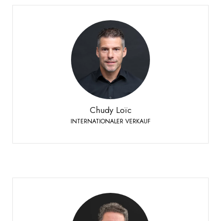
Chudy Loïc
INTERNATIONALER VERKAUF
+41 79 524 72 19
Telefon:
Chudy Loïc
INTERNATIONALER VERKAUF
La Rocca Marcello
DEUTSCHSCHWEIZ & TESSIN