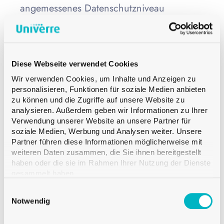
angemessenes Datenschutzniveau
gewährleistet ist – insbesondere durch die
Verwendung der Standardvertragsklauseln
der Europäischen Kommission oder durch
Diese Webseite verwendet Cookies
zertifizierte Unternehmen im Rahmen des
Wir verwenden Cookies, um Inhalte und Anzeigen zu
personalisieren, Funktionen für soziale Medien anbieten
Swiss-U.S. Data Privacy Framework (DPF).
zu können und die Zugriffe auf unsere Website zu
analysieren. Außerdem geben wir Informationen zu Ihrer
Verwendung unserer Website an unsere Partner für
7. Datensicherheit
soziale Medien, Werbung und Analysen weiter. Unsere
Partner führen diese Informationen möglicherweise mit
weiteren Daten zusammen, die Sie ihnen bereitgestellt
Wir setzen technische und
haben oder die sie im Rahmen Ihrer Nutzung der Dienste
gesammelt haben.
organisatorische Massnahmen gemäss Art.
Einwilligungsauswahl
7 & 8 DSG und Art. 2 & 3 OPDo um, um
Notwendig
die folgenden Grundsätze zu