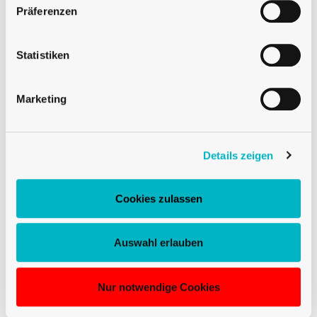
gewährleisten:
Präferenzen
Vertraulichkeit
Statistiken
Integrität
Verfügbarkeit
Marketing
Nachvollziehbarkeit der Daten
Zahlungen werden ausschliesslich über
Details zeigen
PayPal abgewickelt; Univerre speichert
keine Bankdaten.
Cookies zulassen
8. Cookies und Tracking-
Auswahl erlauben
Tools
Nur notwendige Cookies
Um den Zugriff auf univerre.ch zu