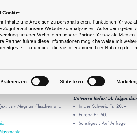
ss
Flaschenreinigung
Dienstleistungen
t Cookies
ign
 Inhalte und Anzeigen zu personalisieren, Funktionen für sozia
e Zugriffe auf unsere Website zu analysieren. Außerdem geben w
rwendung unserer Website an unsere Partner für soziale Medien
re Partner führen diese Informationen möglicherweise mit weite
HEN LONG
ereitgestellt haben oder die sie im Rahmen Ihrer Nutzung der D
Präferenzen
Statistiken
Marketin
LONG NECK
Univerre liefert ab folgende
 (exklusiv Magnum-Flaschen und
In der Schweiz Fr. 20.–
Europa Fr. 50.-
ia
Sonstiges : Auf Anfrage
Glassmania