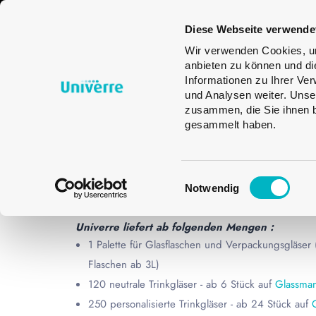
Glasverpackungen
Trinkgläser
Gla
Diese Webseite verwende
Des
Wir verwenden Cookies, um
anbieten zu können und di
Informationen zu Ihrer Ve
und Analysen weiter. Unse
BIERFLASC
zusammen, die Sie ihnen b
gesammelt haben.
NECK
Einwilligungsauswahl
Notwendig
START
BIERFLASCHEN
BIERFLASCHEN 
Univerre liefert ab folgenden Mengen :
1 Palette für Glasflaschen und Verpackungsgläser
Flaschen ab 3L)
120 neutrale Trinkgläser - ab 6 Stück auf
Glassman
250 personalisierte Trinkgläser - ab 24 Stück auf