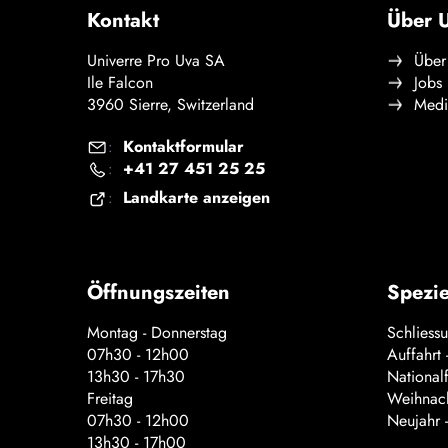
Kontakt
Über U
Univerre Pro Uva SA
Über
Ile Falcon
Jobs
3960 Sierre, Switzerland
Medi
Kontaktformular
:
+41 27 451 25 25
:
Landkarte anzeigen
:
Öffnungszeiten
Spezie
Montag - Donnerstag
Schliess
07h30 - 12h00
Auffahrt
13h30 - 17h30
National
Freitag
Weihnach
07h30 - 12h00
Neujahr 
13h30 - 17h00