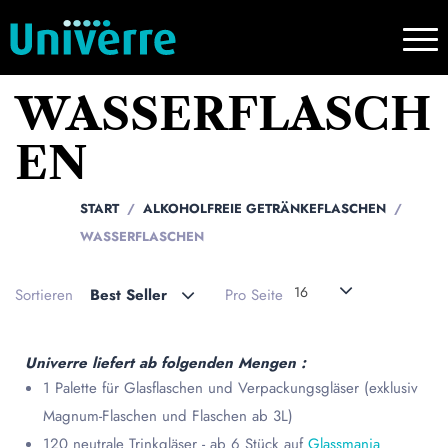
WASSERFLASCH
EN
START
ALKOHOLFREIE GETRÄNKEFLASCHEN
WASSERFLASCHEN
16
Sortieren
Best Seller
Pro Seite
Univerre liefert ab folgenden Mengen :
1 Palette für Glasflaschen und Verpackungsgläser (exklusiv
Magnum-Flaschen und Flaschen ab 3L)
120 neutrale Trinkgläser - ab 6 Stück auf
Glassmania