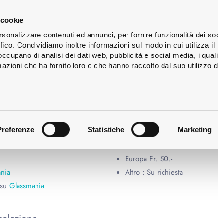
s
Lavaggio
Servizi
Chi
 cookie
ign
delle
siamo
rsonalizzare contenuti ed annunci, per fornire funzionalità dei so
bottiglie
ffico. Condividiamo inoltre informazioni sul modo in cui utilizza il 
 occupano di analisi dei dati web, pubblicità e social media, i qual
azioni che ha fornito loro o che hanno raccolto dal suo utilizzo d
ERA
Preferenze
Statistiche
Marketing
Le campionature vengono fatt
bottiglie Magnum e le bottiglie
Svizzera Fr. 20.–
Europa Fr. 50.-
nia
Altro : Su richiesta
 su
Glassmania