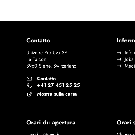
PRODOTTO WEIGHT
Prodott
Contatto
Inform
Univerre Pro Uva SA
Infor
Ile Falcon
Jobs
3960 Sierre, Switzerland
Medi
Contatto
:
+41 27 451 25 25
:
Mostra sulla carta
:
Orari du apertura
Orari 
Lunedì - Giovedì
Chiusura 