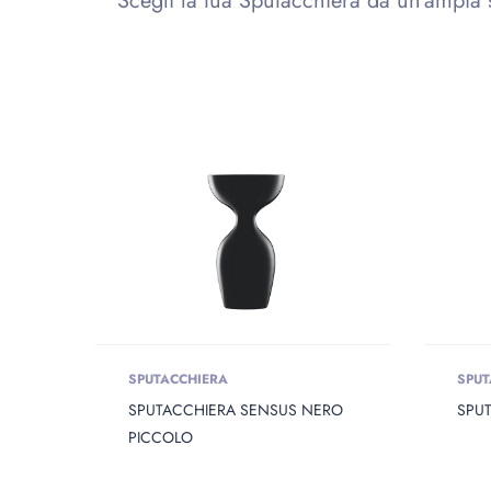
Scegli la tua Sputacchiera da un’ampia 
Prodotto Сolor
PRODOTTO OPENING
Prodott
Prodotto Capacity
SPUTACCHIERA
SPUT
PRODOTTO DIAMETER
Prodott
SPUTACCHIERA SENSUS NERO
SPU
PICCOLO
PRODOTTO HEIGHT
Prodotto