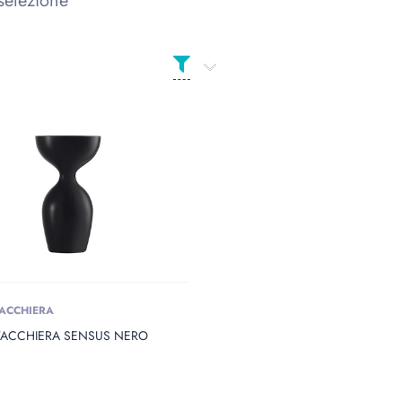
selezione
o Opening
ACCHIERA
o Diameter
TACCHIERA SENSUS NERO
 Height