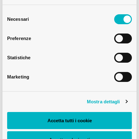
MEDIUM
Selezione
BOTTIGLIA DI VINO BORGOGNA BVS
del
Necessari
30H60 75CL QUERCIA NOVA
consenso
Preferenze
Statistiche
Marketing
Mostra dettagli
Accetta tutti i cookie