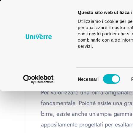
Imballaggi
Bicchieri
Glas
Questo sito web utilizza i
in vetro
Des
Utilizziamo i cookie per pe
per analizzare il nostro tra
con i nostri partner che si
combinarle con altre inform
servizi.
04
,
HOME
NEWS
Bicchieri da birr
MAR
Selezione
Necessari
del
consenso
Per valorizzare una birra artigianale,
fondamentale. Poiché esiste una grand
birra, esiste anche un’ampia gamma 
appositamente progettati per esalta