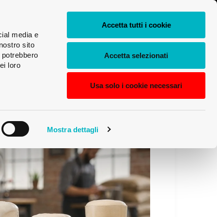
0
IT
Shop
Login
Accetta tutti i cookie
My
cial media e
Ricerca
Univerre
Deutsch
nostro sito
prodotti
i potrebbero
Accetta selezionati
ei loro
English
Usa solo i cookie necessari
Français
Italiano
Mostra dettagli