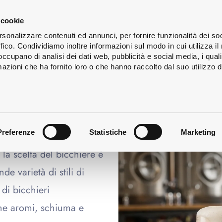
s
Lavaggio
Servizi
Chi
 cookie
ign
delle
siamo
rsonalizzare contenuti ed annunci, per fornire funzionalità dei so
bottiglie
ffico. Condividiamo inoltre informazioni sul modo in cui utilizza il 
 occupano di analisi dei dati web, pubblicità e social media, i qual
azioni che ha fornito loro o che hanno raccolto dal suo utilizzo d
a per birre artigianali
Preferenze
Statistiche
Marketing
 la scelta del bicchiere è
e varietà di stili di
di bicchieri
rne aromi, schiuma e