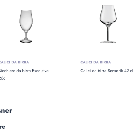
CALICI DA BIRRA
CALICI DA BIRRA
Bicchiere da birra Executive
Calici da birra Sensorik 42 cl
26cl
sner
re