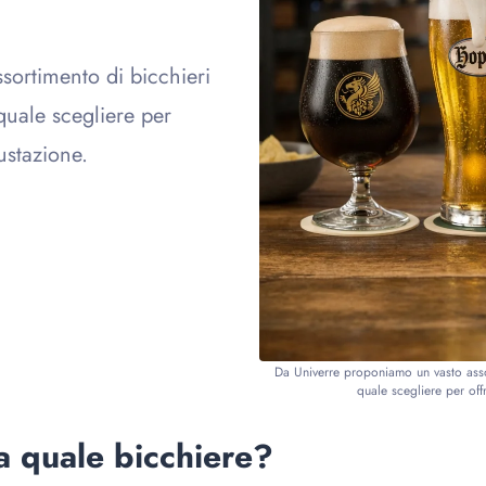
ortimento di bicchieri
 quale scegliere per
ustazione.
Da Univerre proponiamo un vasto assort
quale scegliere per off
a quale bicchiere?