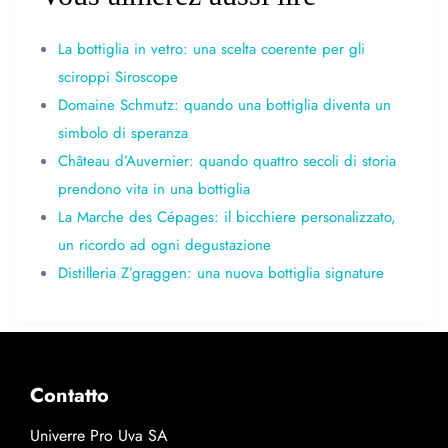
La bottiglia in vetro: una scelta coerente per gli
sciroppi Siroscope
Domaine Schmutz: quando una bottiglia diventa un
simbolo di speranza
Château d’Auvernier: quando quattro secoli di storia
prendono vita in una bottiglia
La Marche des Cépages: il bicchiere personalizzato,
un ricordo ad ogni degustazione
Distilleria Z’graggen: una nuova bottiglia signature
Contatto
Univerre Pro Uva SA