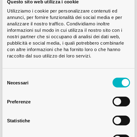
Questo sito web utilizza i cookie
ricorda le sfumature dei cristalli. La
Utilizziamo i cookie per personalizzare contenuti ed
annunci, per fornire funzionalità dei social media e per
forma distinta della bottiglia e il colore
analizzare il nostro traffico. Condividiamo inoltre
informazioni sul modo in cui utilizza il nostro sito con i
sorprendente si combinano per creare
nostri partner che si occupano di analisi dei dati web,
una confezione irresistibile che suscita
pubblicità e social media, i quali potrebbero combinarle
con altre informazioni che ha fornito loro o che hanno
curiosità.
raccolto dal suo utilizzo dei loro servizi.
Distinguersi in un mercato
Selezione
del
Necessari
competitivo con un packaging
consenso
unico
Preferenze
Crystal Gin si distingue dalla
concorrenza grazie al suo esclusivo
Statistiche
processo di filtrazione, che garantisce