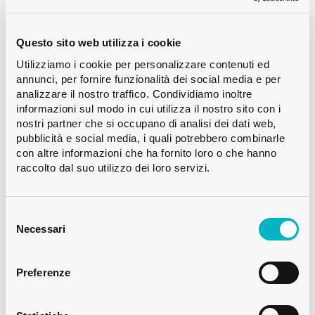
design stesso, la sensazione al tatto della
bottiglia o elementi interattivi.
Questo sito web utilizza i cookie
Un’esperienza di questo tipo può
Utilizziamo i cookie per personalizzare contenuti ed
annunci, per fornire funzionalità dei social media e per
rafforzare il legame emotivo del cliente
analizzare il nostro traffico. Condividiamo inoltre
informazioni sul modo in cui utilizza il nostro sito con i
con il marchio e aumentare la probabilità
nostri partner che si occupano di analisi dei dati web,
pubblicità e social media, i quali potrebbero combinarle
che si ricordi del prodotto e lo raccomandi
con altre informazioni che ha fornito loro o che hanno
ad altri. In molti casi, inoltre, le bottiglie
raccolto dal suo utilizzo dei loro servizi.
vengono conservate come ricordo e non
Selezione
buttate via.
del
Necessari
consenso
3. Posizionamento premium
Preferenze
Il consumo di alcolici e in particolare di