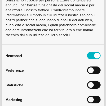
Utilizziamo i cookie per personalizzare contenuti ed
avanti per il riutilizzo sostenibile delle
annunci, per fornire funzionalità dei social media e per
analizzare il nostro traffico. Condividiamo inoltre
bottiglie di vetro.
informazioni sul modo in cui utilizza il nostro sito con i
nostri partner che si occupano di analisi dei dati web,
pubblicità e social media, i quali potrebbero combinarle
Etichetta Univerre: adesione affidabile
con altre informazioni che ha fornito loro o che hanno
raccolto dal suo utilizzo dei loro servizi.
anche in condizioni di ghiaccio
Selezione
L’etichetta Univerre convince per la sua
del
Necessari
eccezionale affidabilità: aderisce
consenso
saldamente anche in un contenitore di
Preferenze
ghiaccio pieno d’acqua!
Statistiche
Per saperne di più sulle nuove
Marketing
etichette