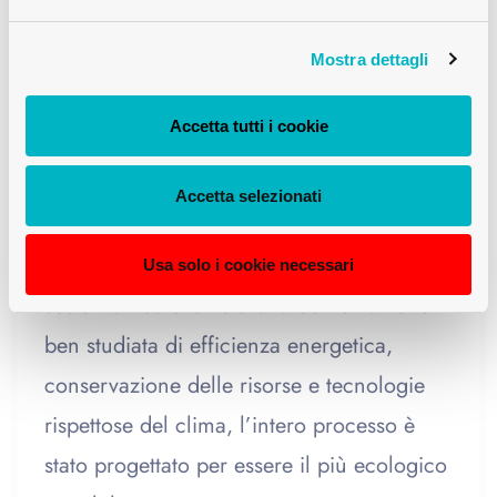
Sostenibilità ai massimi
Mostra dettagli
livelli: un approccio
olistico
Accetta tutti i cookie
Il centro di lavaggio rinnovato non solo
Accetta selezionati
stabilisce nuovi standard nel lavaggio delle
bottiglie, ma anche in termini di
Usa solo i cookie necessari
sostenibilità. Grazie a una combinazione
ben studiata di efficienza energetica,
conservazione delle risorse e tecnologie
rispettose del clima, l’intero processo è
stato progettato per essere il più ecologico