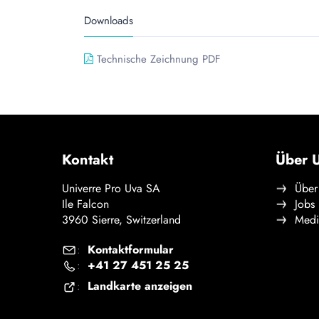
Downloads
Technische Zeichnung PDF
Kontakt
Über U
Univerre Pro Uva SA
Über
Ile Falcon
Jobs
3960 Sierre, Switzerland
Medi
Kontaktformular
:
+41 27 451 25 25
:
Landkarte anzeigen
: