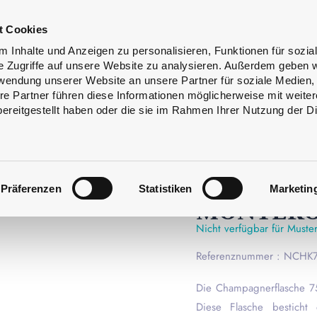
Flaschenreinigung
Dienstleistungen
t Cookies
n
 Inhalte und Anzeigen zu personalisieren, Funktionen für sozia
e Zugriffe auf unsere Website zu analysieren. Außerdem geben w
rwendung unserer Website an unsere Partner für soziale Medien
re Partner führen diese Informationen möglicherweise mit weite
ereitgestellt haben oder die sie im Rahmen Ihrer Nutzung der D
PREMIUM
CHAMPAG
KRONKORK
Präferenzen
Statistiken
Marketin
MONTERO
Nicht verfügbar für Muste
Referenznummer : NCH
Die Champagnerflasche 75
Diese Flasche besticht