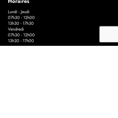
Horaires
Lundi - Jeudi
07h30 - 12h00
13h30 - 17h30
Vendredi
07h30 - 12h00
13h30 - 17h00
Horaires spéciaux - veilles de fériés
Fermeture à :
Ascension - 17h00
Fête nationale - 17h00
Noël - 16h30
Nouvel-An - 16h30