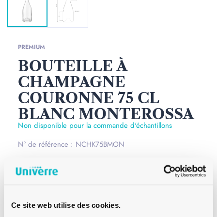
PREMIUM
BOUTEILLE À
CHAMPAGNE
COURONNE 75 CL
BLANC MONTEROSSA
Non disponible pour la commande d'échantillons
N° de référence : NCHK75BMON
Les bouteilles à Champagne 75 cl Monterossa de couleur
blanche disposent d'une bague couronne. Ces bouteilles
à Champagne ont une forme particulière avec des
épaules effacées et un col élancé. Ce modèle de
Ce site web utilise des cookies.