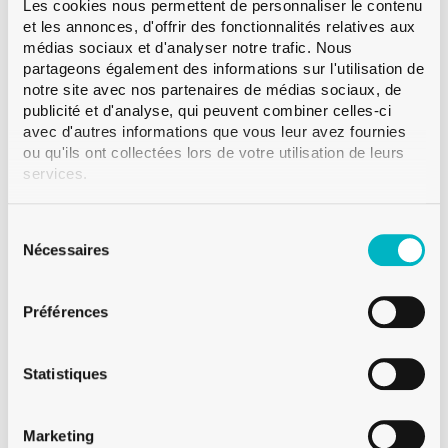
bouteilles à Champagne est disponible en plusieurs
Les cookies nous permettent de personnaliser le contenu
et les annonces, d'offrir des fonctionnalités relatives aux
couleurs.
Lire la suite
médias sociaux et d'analyser notre trafic. Nous
partageons également des informations sur l'utilisation de
Bague
Couronne
notre site avec nos partenaires de médias sociaux, de
Couleur
Blanc
publicité et d'analyse, qui peuvent combiner celles-ci
avec d'autres informations que vous leur avez fournies
Contenance
75 cl
ou qu'ils ont collectées lors de votre utilisation de leurs
Poids
900 g
services.
Hauteur
295.0 mm
Diametre
95.1 mm
Sélection
du
Nécessaires
Paletisation
VMF 852
consentement
Préférences
Statistiques
Sur demande
Vente à partir d'une palette
Marketing