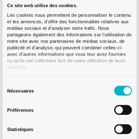
Ce site web utilise des cookies.
Les cookies nous permettent de personnaliser le contenu
et les annonces, d'offrir des fonctionnalités relatives aux
médias sociaux et d'analyser notre trafic. Nous
partageons également des informations sur l'utilisation de
notre site avec nos partenaires de médias sociaux, de
L’impression digitale répond parfaitement au souhait du client en
publicité et d'analyse, qui peuvent combiner celles-ci
mettant en valeur le design, tout en offrant un rendu naturel et
authentique. Elle permet également de créer une bouteille unique,
avec d'autres informations que vous leur avez fournies
véritablement distinctive et porteuse d’une esthétique raffinée.
ou qu'ils ont collectées lors de votre utilisation de leurs
services.
Une bouteille qui se démarque
Sélection
du
Nécessaires
Le visuel des bouteilles s’articule autour de
consentement
deux éléments principaux. D’un côté, il
Préférences
intègre le design emblématique des
étiquettes, celui de la Marsanne issue
Statistiques
d’une parcelle sise à Lentine, un site