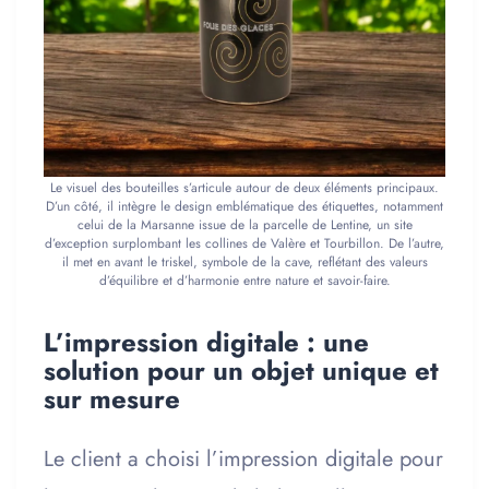
Le visuel des bouteilles s’articule autour de deux éléments principaux.
D’un côté, il intègre le design emblématique des étiquettes, notamment
celui de la Marsanne issue de la parcelle de Lentine, un site
d’exception surplombant les collines de Valère et Tourbillon. De l’autre,
il met en avant le triskel, symbole de la cave, reflétant des valeurs
d’équilibre et d’harmonie entre nature et savoir-faire.
L’impression digitale : une
solution pour un objet unique et
sur mesure
Le client a choisi l’impression digitale pour