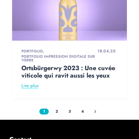
,
18.04.25
PORTFOLIO
PORTFOLIO IMPRESSION DIGITALE SUR
VERRE
Ortsbürgerwy 2023 : Une cuvée
viticole qui ravit aussi les yeux
Lire plus
1
2
3
4