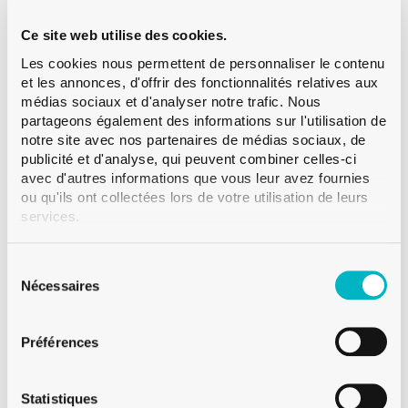
Ce site web utilise des cookies.
,
04.12.25
PORTFOLIO
Les cookies nous permettent de personnaliser le contenu
PORTFOLIO IMPRESSION DIGITALE SUR
VERRE
et les annonces, d'offrir des fonctionnalités relatives aux
L’art du pressage en impression
médias sociaux et d'analyser notre trafic. Nous
partageons également des informations sur l'utilisation de
digitale sur la bouteille Möhl
notre site avec nos partenaires de médias sociaux, de
Lire plus
publicité et d'analyse, qui peuvent combiner celles-ci
avec d'autres informations que vous leur avez fournies
ou qu'ils ont collectées lors de votre utilisation de leurs
services.
Sélection
du
Nécessaires
consentement
Préférences
Statistiques