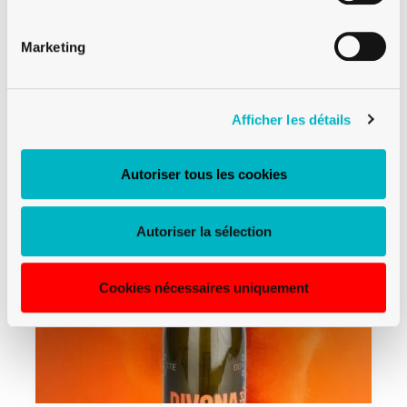
,
,
06.11.25
HOME
PORTFOLIO
PORTFOLIO IMPRESSION DIGITALE SUR
Marketing
VERRE
The Legend Wine : le Phénix
renaît, magnifié par l’impression
digitale
Afficher les détails
Lire plus
Autoriser tous les cookies
Autoriser la sélection
Cookies nécessaires uniquement