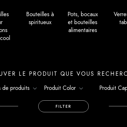
lles
Bouteilles à
Pots, bocaux
Verre
r
spiritueux
et bouteilles
tab
ons
alimentaires
lcool
UVER LE PRODUIT QUE VOUS RECHER
 de produits
Produit Сolor
Produit Cap
FILTER