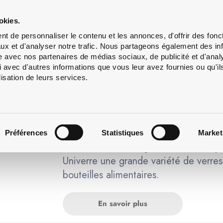
Lavage
Services
À
okies.
de
propos
t de personnaliser le contenu et les annonces, d'offrir des fonct
NOS SERVICES
bouteilles
ux et d'analyser notre trafic. Nous partageons également des in
site avec nos partenaires de médias sociaux, de publicité et d'anal
 avec d'autres informations que vous leur avez fournies ou qu'il
lisation de leurs services.
Bouteilles, verres et bocaux
Univerre propose une variété de plus d
bière, les boissons gazeuses et les sp
Préférences
Statistiques
Market
Univerre une grande variété de verres
bouteilles alimentaires.
En savoir plus