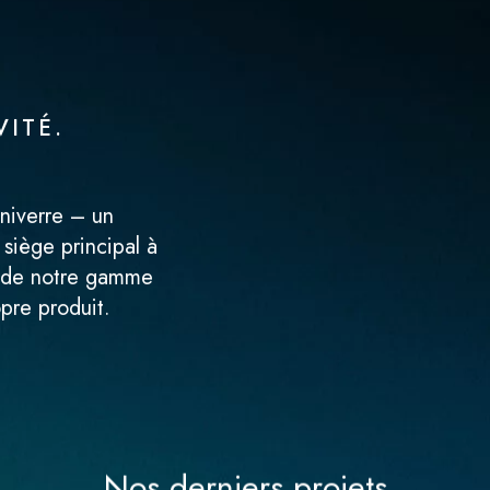
VITÉ.
Univerre – un
 siège principal à
e de notre gamme
pre produit.
Nos derniers projets