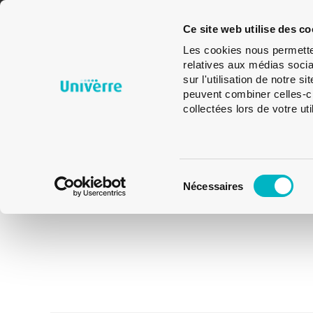
Emballages
Verres
Glass
Ce site web utilise des co
en verre
de
Design
Les cookies nous permetten
table
relatives aux médias socia
sur l'utilisation de notre 
peuvent combiner celles-ci
collectées lors de votre uti
Sélection
Nécessaires
du
consentement