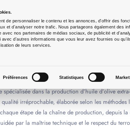
Lavage
Services
À
okies.
de
propos
t de personnaliser le contenu et les annonces, d'offrir des fonct
bouteilles
ux et d'analyser notre trafic. Nous partageons également des in
site avec nos partenaires de médias sociaux, de publicité et d'anal
 avec d'autres informations que vous leur avez fournies ou qu'il
lisation de leurs services.
RAPHIE SUR VERRE
toire d’une huile d’olive d’e
re
Préférences
Statistiques
Market
le spécialisée dans la production d’huile d’olive ext
ne qualité irréprochable, élaborée selon les méthodes
 chaque étape de la chaîne de production, depuis la c
guidée par la maîtrise technique et le respect du te