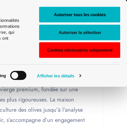
0
FR
Shop
Login
Autoriser tous les cookies
My
ionnalités
Recherche
Univerre
Deutsch
formations
de
yse, qui
Autoriser la sélection
s ont
English
produits
Cookies nécessaires uniquement
Français
xception dans un
Italiano
ing
Afficher les détails
ra-vierge premium, fondée sur une
 les plus rigoureuses. La maison
ulture des olives jusqu’à l’analyse
rroir, s’accompagne d’un engagement