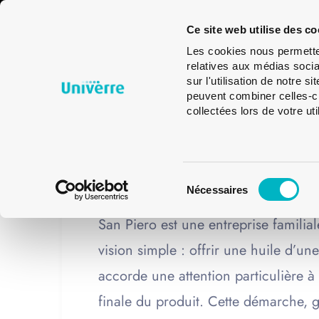
Emballages
Verres
Glass
Ce site web utilise des co
en verre
de
Design
Les cookies nous permetten
table
relatives aux médias socia
sur l'utilisation de notre 
peuvent combiner celles-ci
collectées lors de votre uti
10
,
,
HOME
PORTFOLIO
PORTFOLIO SÉRIG
San Piero : l’his
FÉV
flacon sur mesu
Sélection
Nécessaires
du
consentement
San Piero est une entreprise familia
vision simple : offrir une huile d’u
accorde une attention particulière à
finale du produit. Cette démarche, 