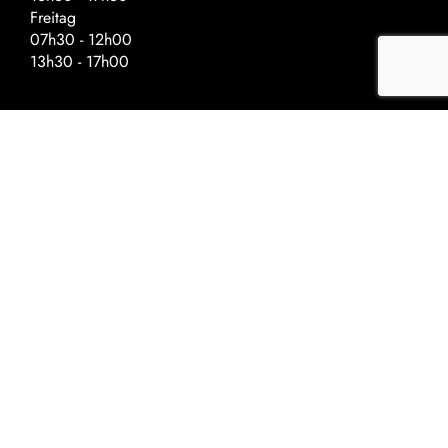
Freitag
07h30 - 12h00
13h30 - 17h00
Spezielle Öffnungszeiten – Vor
Feiertagen
Schliessung um:
Auffahrt - 17h00
Nationalfeiertag - 17h00
Weihnachten - 16h30
Neujahr - 16h30
©2022 Univerre
Datenschutzrichtlinien
Allgemeine
Cookie-