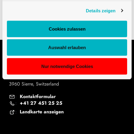
Downloads
Details zeigen
Technische Zeichnung PDF
Cookies zulassen
Auswahl erlauben
Kontakt
Nur notwendige Cookies
Univerre Pro Uva SA
Ile Falcon
3960 Sierre, Switzerland
Kontaktformular
:
+41 27 451 25 25
:
Landkarte anzeigen
: