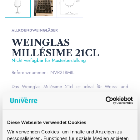
ALLROUNDWEINGLÄSER
WEINGLAS
MILLÉSIME 21CL
Nicht verfügbar für Musterbestellung
Referenznummer : NVR21BMIL
Das Weinglas Millésime 21cl ist ideal für Weiss- und
Rotweine und damit ein Allround-Weinglas, das sich
optimal für Weinproben eignet.
Lesen Sie mehr
Mündung
–
Diese Webseite verwendet Cookies
Farbe
Weiss
Wir verwenden Cookies, um Inhalte und Anzeigen zu
Inhalt
21 cl
personalisieren, Funktionen für soziale Medien anbieten