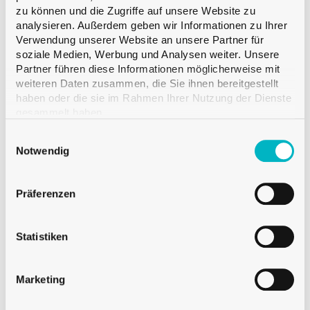
zu können und die Zugriffe auf unsere Website zu
Gewicht
92 g
analysieren. Außerdem geben wir Informationen zu Ihrer
Höhe
153.0 mm
Verwendung unserer Website an unsere Partner für
Durchmesser
65.0 mm
soziale Medien, Werbung und Analysen weiter. Unsere
Partner führen diese Informationen möglicherweise mit
Menge pro Palette
VMF 2’200
weiteren Daten zusammen, die Sie ihnen bereitgestellt
haben oder die sie im Rahmen Ihrer Nutzung der Dienste
gesammelt haben.
Einwilligungsauswahl
Notwendig
Verfügbar
Verkauf von 120 neutralen Gläsern
Präferenzen
Verkauf von 250 verzierten Gläsern
Für kleinere Mengen besuchen Sie Glassmania.com !
Statistiken
Marketing