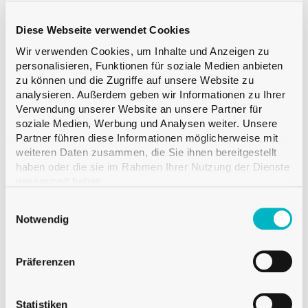
Inhalt
37.5 cl
Diese Webseite verwendet Cookies
Gewicht
350 g
Wir verwenden Cookies, um Inhalte und Anzeigen zu
Höhe
261.5 mm
personalisieren, Funktionen für soziale Medien anbieten
Durchmesser
62.4 mm
zu können und die Zugriffe auf unsere Website zu
analysieren. Außerdem geben wir Informationen zu Ihrer
Menge pro Palette
CFF 1’036
Verwendung unserer Website an unsere Partner für
soziale Medien, Werbung und Analysen weiter. Unsere
Partner führen diese Informationen möglicherweise mit
Muster hinzufügen
weiteren Daten zusammen, die Sie ihnen bereitgestellt
haben oder die sie im Rahmen Ihrer Nutzung der Dienste
gesammelt haben.
Einwilligungsauswahl
Notwendig
Verfügbar
Verkauf ab einer Palette
Präferenzen
Statistiken