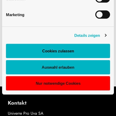
Beschreibung
Marketing
Die Weinflaschen Vaudoise 37,5cl in der Farbe antik
bestechen durch ihre elgante Form und deren leicht
Details zeigen
markanten Schultern. Diese Weinflasche besitzt einen
BVS 30H60 Schraubverschluss und ist in verschiedenen
Cookies zulassen
Grössen erhältlich.
Downloads
Auswahl erlauben
Nur notwendige Cookies
Kontakt
Univerre Pro Uva SA