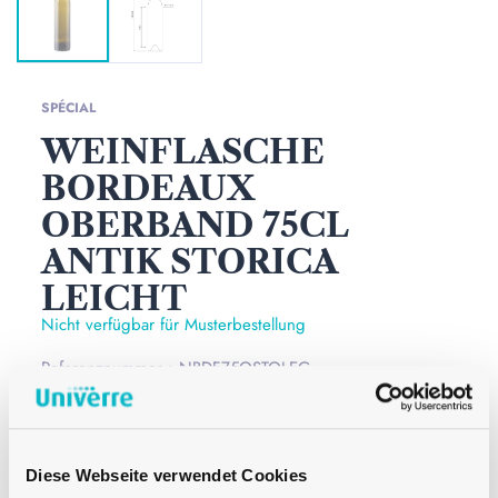
SPÉCIAL
WEINFLASCHE
BORDEAUX
OBERBAND 75CL
ANTIK STORICA
LEICHT
Nicht verfügbar für Musterbestellung
Referenznummer : NBDF75QSTOLEG
Die Weinflasche Bordeaux 75cl Storica Leicht antik ist
eine klassische Weinflasche. Mit dem
Diese Webseite verwendet Cookies
Oberbandverschluss wirkt die Flasche sehr modern.