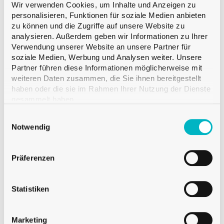
Lesen Sie mehr
Wir verwenden Cookies, um Inhalte und Anzeigen zu
personalisieren, Funktionen für soziale Medien anbieten
zu können und die Zugriffe auf unsere Website zu
Mündung
Oberband
analysieren. Außerdem geben wir Informationen zu Ihrer
Farbe
Antik
Verwendung unserer Website an unsere Partner für
Inhalt
75 cl
soziale Medien, Werbung und Analysen weiter. Unsere
Partner führen diese Informationen möglicherweise mit
Gewicht
600 g
weiteren Daten zusammen, die Sie ihnen bereitgestellt
Höhe
350.5 mm
haben oder die sie im Rahmen Ihrer Nutzung der Dienste
gesammelt haben.
Durchmesser
71.4 mm
Menge pro Palette
VMF 1’280
Einwilligungsauswahl
Notwendig
Präferenzen
Auf Anfrage
Statistiken
Verkauf ab einer Palette
Marketing