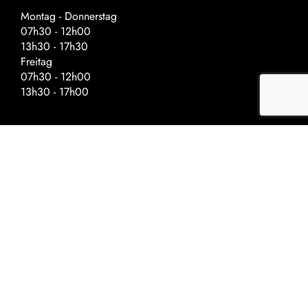
Montag - Donnerstag
07h30 - 12h00
13h30 - 17h30
Freitag
07h30 - 12h00
13h30 - 17h00
Spezielle Öffnungszeiten – Vor
Feiertagen
Schliessung um:
Auffahrt - 17h00
Nationalfeiertag - 17h00
Weihnachten - 16h30
Neujahr - 16h30