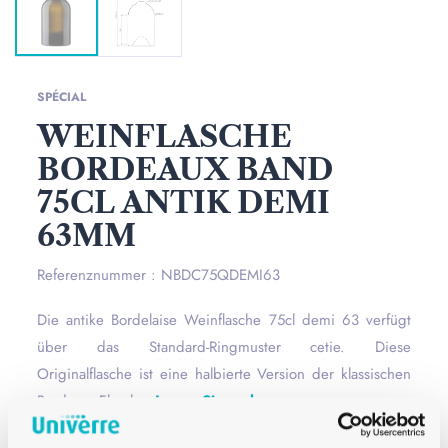
SPÉCIAL
WEINFLASCHE
BORDEAUX BAND
75CL ANTIK DEMI
63MM
Referenznummer : NBDC75QDEMI63
Die antike Bordelaise Weinflasche 75cl demi 63 verfügt
über das Standard-Ringmuster cetie. Diese
Originalflasche ist eine halbierte Version der klassischen
Bordeaux-Flasche.
Lesen Sie mehr