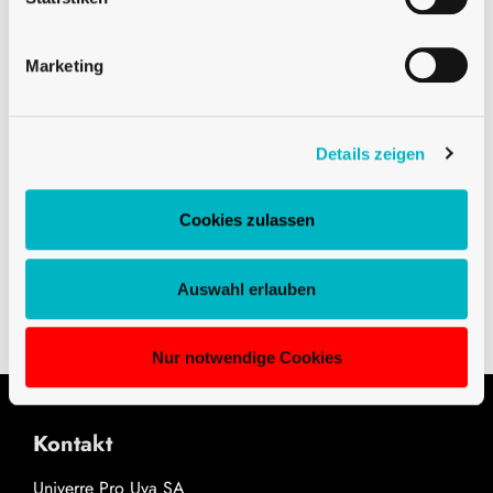
Marketing
Beschreibung
Die antike Bordelaise Weinflasche 75cl demi 63 verfügt
Details zeigen
über das Standard-Ringmuster cetie. Diese
Originalflasche ist eine halbierte Version der klassischen
Cookies zulassen
Bordeaux-Flasche.
Downloads
Auswahl erlauben
Nur notwendige Cookies
Kontakt
Univerre Pro Uva SA