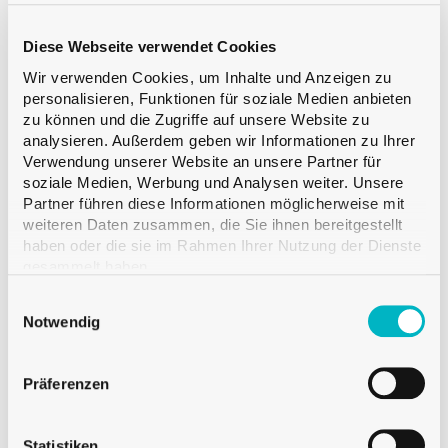
Mündung
Band
Farbe
Antik
Diese Webseite verwendet Cookies
Inhalt
75 cl
Wir verwenden Cookies, um Inhalte und Anzeigen zu
Gewicht
600 g
personalisieren, Funktionen für soziale Medien anbieten
Höhe
227.0 mm
zu können und die Zugriffe auf unsere Website zu
analysieren. Außerdem geben wir Informationen zu Ihrer
Durchmesser
96.0 mm
Verwendung unserer Website an unsere Partner für
Menge pro Palette
VMF 720
soziale Medien, Werbung und Analysen weiter. Unsere
Partner führen diese Informationen möglicherweise mit
weiteren Daten zusammen, die Sie ihnen bereitgestellt
Muster hinzufügen
haben oder die sie im Rahmen Ihrer Nutzung der Dienste
gesammelt haben.
Einwilligungsauswahl
Notwendig
Verfügbar
Präferenzen
Verkauf ab einer Palette
Statistiken