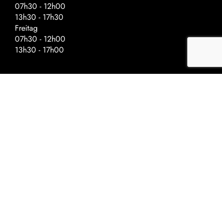
07h30 - 12h00
13h30 - 17h30
Freitag
07h30 - 12h00
13h30 - 17h00
Spezielle Öffnungszeiten – Vor
Feiertagen
Schliessung um:
Auffahrt - 17h00
Nationalfeiertag - 17h00
Weihnachten - 16h30
Neujahr - 16h30