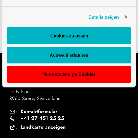
Burgunder BVS30H60 50 cl chêne Prestige
Details zeigen
Downloads
Cookies zulassen
Auswahl erlauben
Kontakt
Nur notwendige Cookies
Univerre Pro Uva SA
Ile Falcon
3960 Sierre, Switzerland
Kontaktformular
:
+41 27 451 25 25
:
Landkarte anzeigen
: