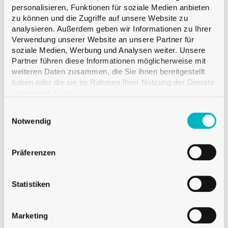
Gewicht
450 g
personalisieren, Funktionen für soziale Medien anbieten
Höhe
258.0 mm
zu können und die Zugriffe auf unsere Website zu
analysieren. Außerdem geben wir Informationen zu Ihrer
Durchmesser
76.0 mm
Verwendung unserer Website an unsere Partner für
Menge pro Palette
VMF 900
soziale Medien, Werbung und Analysen weiter. Unsere
Partner führen diese Informationen möglicherweise mit
weiteren Daten zusammen, die Sie ihnen bereitgestellt
Muster hinzufügen
haben oder die sie im Rahmen Ihrer Nutzung der Dienste
gesammelt haben.
Einwilligungsauswahl
Notwendig
Verfügbar
Verkauf ab einer Palette
Präferenzen
Statistiken
Marketing
Beschreibung