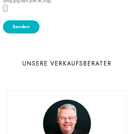
(png,jpg,eps,pdf,ai,svg).
UNSERE VERKAUFSBERATER
Burgat Olivier
VERKAUFSLEITER WESTSCHWEIZ UND WALLIS