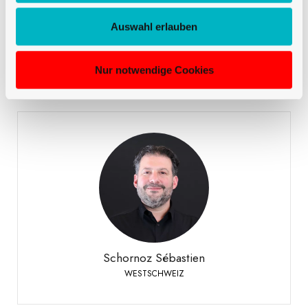
Mirto Danilo
Auswahl erlauben
VERKAUF DEUTSCHSCHWEIZ
Nur notwendige Cookies
Schornoz Sébastien
WESTSCHWEIZ
+41 79 508 63 97
Telefon:
Schornoz Sébastien
WESTSCHWEIZ