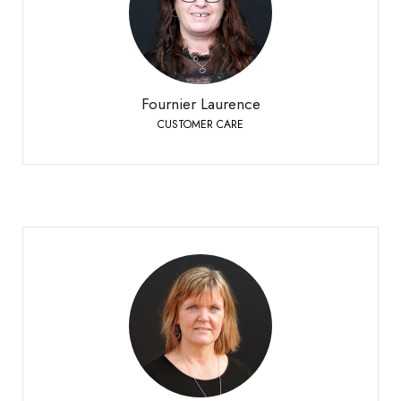
Siders
+41 27 451 25 25
Telefon:
Fournier Laurence
CUSTOMER CARE
Hercent Corinne
CUSTOMER CARE
Bioley-Orjulaz
+41 21 977 20 00
Telefon: