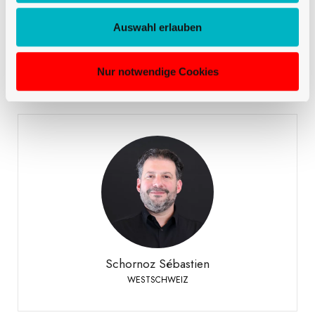
Mirto Danilo
Auswahl erlauben
VERKAUF DEUTSCHSCHWEIZ
Nur notwendige Cookies
Schornoz Sébastien
WESTSCHWEIZ
+41 79 508 63 97
Telefon:
Schornoz Sébastien
WESTSCHWEIZ