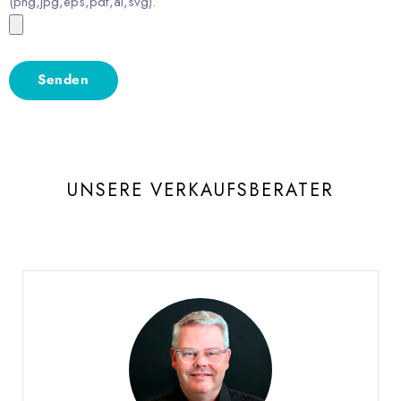
(png,jpg,eps,pdf,ai,svg).
UNSERE VERKAUFSBERATER
Burgat Olivier
VERKAUFSLEITER WESTSCHWEIZ UND WALLIS