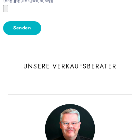
(png,jpg,eps,pdf,ai,svg).
UNSERE VERKAUFSBERATER
Burgat Olivier
VERKAUFSLEITER WESTSCHWEIZ UND WALLIS