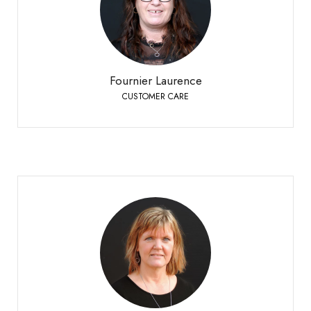
Siders
+41 27 451 25 25
Telefon:
Fournier Laurence
CUSTOMER CARE
Hercent Corinne
CUSTOMER CARE
Bioley-Orjulaz
+41 21 977 20 00
Telefon: