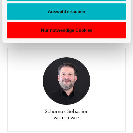
Mirto Danilo
Auswahl erlauben
VERKAUF DEUTSCHSCHWEIZ
Nur notwendige Cookies
Schornoz Sébastien
WESTSCHWEIZ
+41 79 508 63 97
Telefon:
Schornoz Sébastien
WESTSCHWEIZ