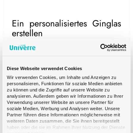
Ein personalisiertes Ginglas
erstellen
Ein personalisiertes Ginglas wird Ihren Gin
ergänzen, um den Kundinnen und Kunden
Diese Webseite verwendet Cookies
so richtig Eindruck zu schenken. Mit den
Wir verwenden Cookies, um Inhalte und Anzeigen zu
verschiedenen Druckmethoden von
personalisieren, Funktionen für soziale Medien anbieten
zu können und die Zugriffe auf unsere Website zu
Univerre, werden alle Bedürfnisse im
analysieren. Außerdem geben wir Informationen zu Ihrer
Bereich Design vervollständigt.
Verwendung unserer Website an unsere Partner für
soziale Medien, Werbung und Analysen weiter. Unsere
Sie können Gingläser im klassischen
Partner führen diese Informationen möglicherweise mit
weiteren Daten zusammen, die Sie ihnen bereitgestellt
Siebdruckverfahren, oder im
haben oder die sie im Rahmen Ihrer Nutzung der Dienste