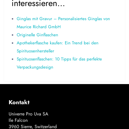
interessieren…
Ginglas mit Gravur – Personalisiertes Ginglas von
Maurice Richard GmbH
Originelle Ginflaschen
Apothekerflasche kaufen: Ein Trend bei den
Spirituosenhersteller
Spirituosenflaschen: 10 Tipps für das perfekte
Verpackungsdesign
Kontakt
Univerre Pro Uva SA
Ile Falcon
3960 Sierre, Switzerland