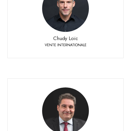
Chudy Loïc
VENTE INTERNATIONALE
+41 79 524 72 19
Téléphone:
Chudy Loïc
VENTE INTERNATIONALE
La Rocca Marcello
TESSIN & SUISSE ALÉMANIQUE
Responsable de ventes Suisse allemande & Tessin