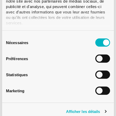
notre site avec nos partenaires de médias sociaux, de
publicité et d'analyse, qui peuvent combiner celles-ci
avec d'autres informations que vous leur avez fournies
ou qu'ils ont collectées lors de votre utilisation de leurs
services.
Sélection
Meyer Safrane
du
Nécessaires
SUISSE ROMANDE
consentement
Préférences
+41 79 332 94 54
Téléphone:
Meyer Safrane
Statistiques
SUISSE ROMANDE
Marketing
Afficher les détails