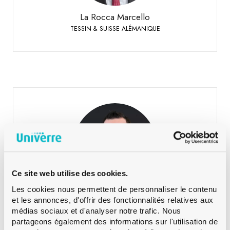
+41 79 447 94 48
Mobile:
La Rocca Marcello
TESSIN & SUISSE ALÉMANIQUE
Lehmann Martin
SUISSE ALÉMANIQUE
+41 79 393 83 25
Téléphone:
Ce site web utilise des cookies.
Les cookies nous permettent de personnaliser le contenu
Lehmann Martin
et les annonces, d'offrir des fonctionnalités relatives aux
SUISSE ALÉMANIQUE
médias sociaux et d'analyser notre trafic. Nous
partageons également des informations sur l'utilisation de