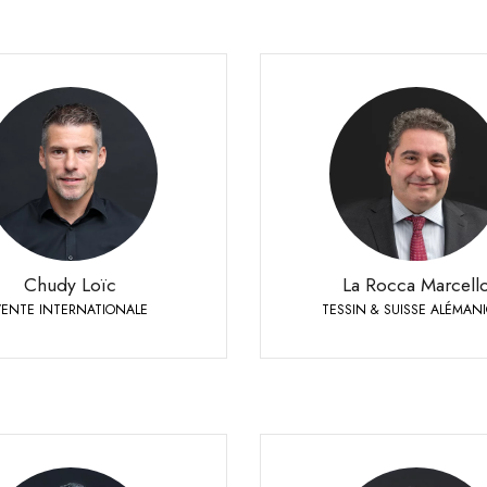
La Rocca Marcello
TESSIN & SUISSE ALÉMANI
Chudy Loïc
Responsable de ventes Suisse 
VENTE INTERNATIONALE
& Tessin
 79 524 72 19
Téléphone:
+41 79 447 94 48
Mobi
Chudy Loïc
La Rocca Marcell
VENTE INTERNATIONALE
TESSIN & SUISSE ALÉMAN