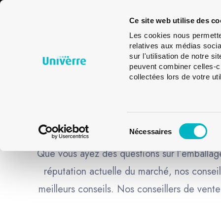
Emballages
Verres
Glass
Ce site web utilise des co
en verre
de
Design
Les cookies nous permetten
table
relatives aux médias socia
sur l'utilisation de notre 
peuvent combiner celles-ci
collectées lors de votre uti
VO
Sélection
Nécessaires
du
consentement
Que vous ayez des questions sur l’emballage 
réputation actuelle du marché, nos conseil
meilleurs conseils. Nos conseillers de ven