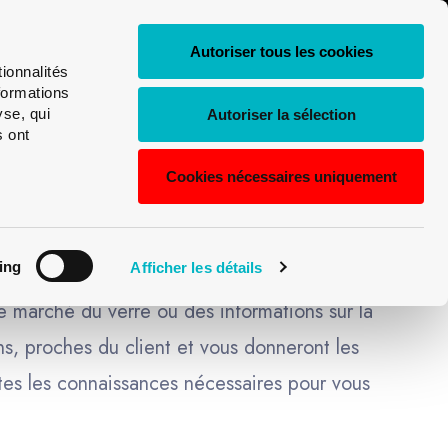
0
FR
Shop
Login
Autoriser tous les cookies
My
ionnalités
Recherche
Univerre
Deutsch
formations
de
yse, qui
Autoriser la sélection
s ont
English
produits
Cookies nécessaires uniquement
Français
Italiano
ON!
ing
Afficher les détails
le marché du verre ou des informations sur la
ns, proches du client et vous donneront les
tes les connaissances nécessaires pour vous