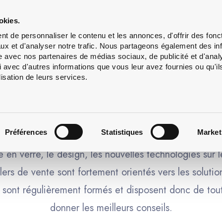
Lavage
Services
À
okies.
de
propos
t de personnaliser le contenu et les annonces, d'offrir des fonct
bouteilles
ux et d'analyser notre trafic. Nous partageons également des in
site avec nos partenaires de médias sociaux, de publicité et d'anal
 avec d'autres informations que vous leur avez fournies ou qu'il
lisation de leurs services.
TRE IDÉE EST NOTRE MISSI
Préférences
Statistiques
Market
en verre, le design, les nouvelles technologies sur 
lers de vente sont fortement orientés vers les solutio
te sont régulièrement formés et disposent donc de tou
donner les meilleurs conseils.