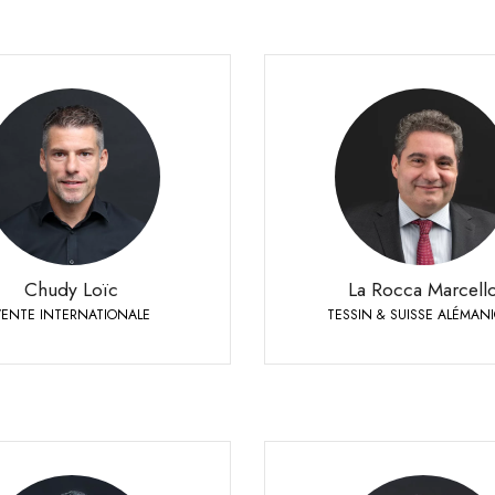
La Rocca Marcello
TESSIN & SUISSE ALÉMANI
Chudy Loïc
Responsable de ventes Suisse 
VENTE INTERNATIONALE
& Tessin
 79 524 72 19
Téléphone:
+41 79 447 94 48
Mobi
Chudy Loïc
La Rocca Marcell
VENTE INTERNATIONALE
TESSIN & SUISSE ALÉMAN