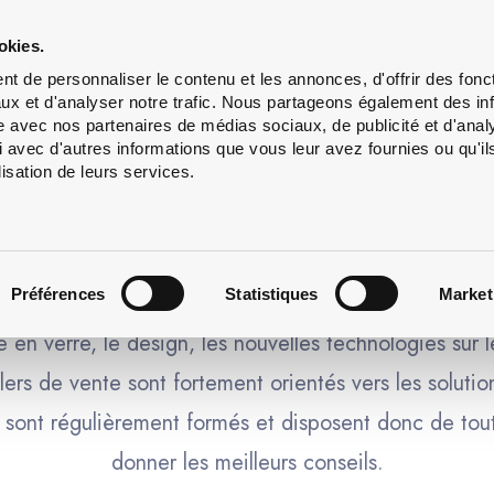
Lavage
Services
À
okies.
de
propos
t de personnaliser le contenu et les annonces, d'offrir des fonct
bouteilles
ux et d'analyser notre trafic. Nous partageons également des in
site avec nos partenaires de médias sociaux, de publicité et d'anal
 avec d'autres informations que vous leur avez fournies ou qu'il
lisation de leurs services.
TRE IDÉE EST NOTRE MISSI
Préférences
Statistiques
Market
en verre, le design, les nouvelles technologies sur 
lers de vente sont fortement orientés vers les solutio
te sont régulièrement formés et disposent donc de tou
donner les meilleurs conseils.