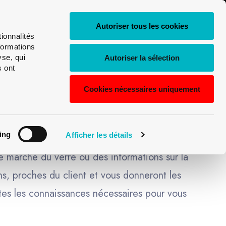
0
FR
Shop
Login
Autoriser tous les cookies
My
ionnalités
Recherche
Univerre
Deutsch
formations
de
yse, qui
Autoriser la sélection
s ont
English
produits
Cookies nécessaires uniquement
Français
Italiano
ON!
ing
Afficher les détails
le marché du verre ou des informations sur la
ns, proches du client et vous donneront les
tes les connaissances nécessaires pour vous