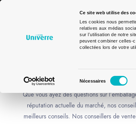
Emballages
Verres
Glass
Ce site web utilise des co
en verre
de
Design
Les cookies nous permetten
table
relatives aux médias socia
sur l'utilisation de notre 
peuvent combiner celles-ci
collectées lors de votre uti
VO
Sélection
Nécessaires
du
consentement
Que vous ayez des questions sur l’emballage 
réputation actuelle du marché, nos conseil
meilleurs conseils. Nos conseillers de ven