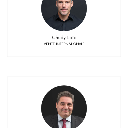
Chudy Loïc
VENTE INTERNATIONALE
+41 79 524 72 19
Téléphone:
Chudy Loïc
VENTE INTERNATIONALE
La Rocca Marcello
TESSIN & SUISSE ALÉMANIQUE
Responsable de ventes Suisse allemande & Tessin