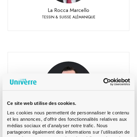
+41 79 447 94 48
Mobile:
La Rocca Marcello
TESSIN & SUISSE ALÉMANIQUE
Lehmann Martin
SUISSE ALÉMANIQUE
+41 79 393 83 25
Téléphone:
Ce site web utilise des cookies.
Les cookies nous permettent de personnaliser le contenu
Lehmann Martin
et les annonces, d'offrir des fonctionnalités relatives aux
SUISSE ALÉMANIQUE
médias sociaux et d'analyser notre trafic. Nous
partageons également des informations sur l'utilisation de