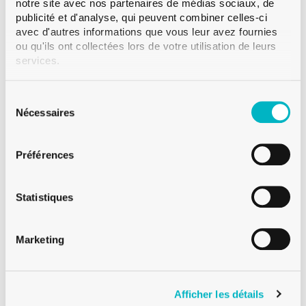
notre site avec nos partenaires de médias sociaux, de
publicité et d'analyse, qui peuvent combiner celles-ci
avec d'autres informations que vous leur avez fournies
ou qu'ils ont collectées lors de votre utilisation de leurs
services.
Sélection
Meyer Safrane
du
Nécessaires
SUISSE ROMANDE
consentement
Préférences
+41 79 332 94 54
Téléphone:
Meyer Safrane
Statistiques
SUISSE ROMANDE
Marketing
Afficher les détails