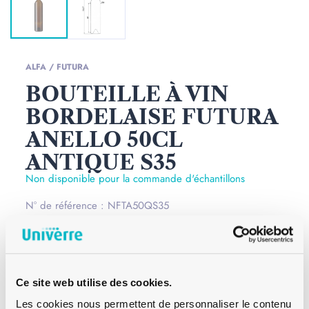
ALFA / FUTURA
BOUTEILLE À VIN
BORDELAISE FUTURA
ANELLO 50CL
ANTIQUE S35
Non disponible pour la commande d'échantillons
N° de référence : NFTA50QS35
Les bouteilles à vin Bordelaise 50 cl Futura S35 de
couleur antique se distinguent par leur col fin et long.
Cette gamme dispose du modèle de bague anello,
Ce site web utilise des cookies.
bombé et moderne. La bouteille est disponible en
Les cookies nous permettent de personnaliser le contenu