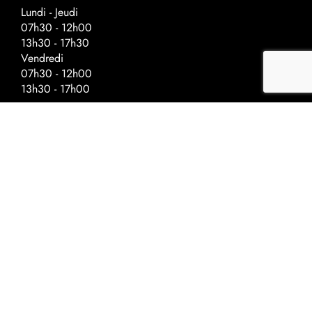
Lundi - Jeudi
07h30 - 12h00
13h30 - 17h30
Vendredi
07h30 - 12h00
13h30 - 17h00
Horaires spéciaux - veilles de fériés
Fermeture à :
Ascension - 17h00
Fête nationale - 17h00
Noël - 16h30
Nouvel-An - 16h30