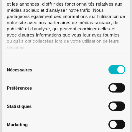
plusieurs couleurs et tailles différentes.
Lire la suite
et les annonces, d'offrir des fonctionnalités relatives aux
médias sociaux et d'analyser notre trafic. Nous
Bague
Anello
partageons également des informations sur l'utilisation de
notre site avec nos partenaires de médias sociaux, de
Couleur
Antique
publicité et d'analyse, qui peuvent combiner celles-ci
Contenance
50 cl
avec d'autres informations que vous leur avez fournies
Poids
600 g
ou qu'ils ont collectées lors de votre utilisation de leurs
services.
Hauteur
337.5 mm
Diametre
64.0 mm
Sélection
Paletisation
VMF 1’620
du
Nécessaires
consentement
Préférences
Sur demande
Statistiques
Vente à partir d'une palette
Marketing