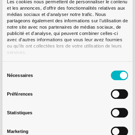
l'avantage d'être inodore car il ne garde pas l'odeur des
Les cookies nous permettent de personnaliser le contenu
et les annonces, d'offrir des fonctionnalités relatives aux
vos préparations précédentes.
Lire la suite
médias sociaux et d'analyser notre trafic. Nous
partageons également des informations sur l'utilisation de
Bague
Twist Off
notre site avec nos partenaires de médias sociaux, de
Couleur
Blanc
publicité et d'analyse, qui peuvent combiner celles-ci
avec d'autres informations que vous leur avez fournies
Contenance
250 ml
ou qu'ils ont collectées lors de votre utilisation de leurs
Poids
210 g
services.
Hauteur
189.0 mm
Diametre
59.8 mm
Sélection
du
Nécessaires
Paletisation
VMF 3’710
consentement
Préférences
Statistiques
Sur demande
Vente à partir d'une palette
Marketing