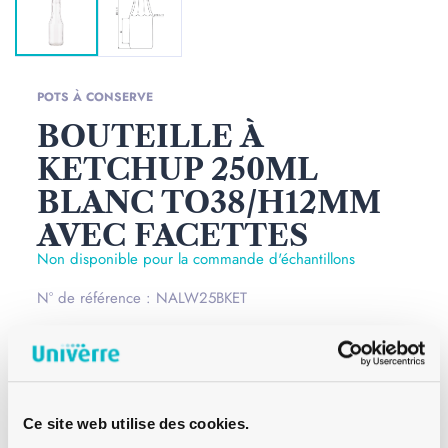
POTS À CONSERVE
BOUTEILLE À
KETCHUP 250ML
BLANC TO38/H12MM
AVEC FACETTES
Non disponible pour la commande d'échantillons
N° de référence : NALW25BKET
Cette bouteille à Ketchup en verre est le récipient idéal
pour conserver votre Ketchup et d'autres sauces. En effet,
ce contenant en verre permet de garder au mieux les
arômes de vos sauces maison. De plus, le verre a
Ce site web utilise des cookies.