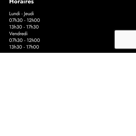
Horaires
Lundi - Jeudi
07h30 - 12h00
13h30 - 17h30
Vendredi
07h30 - 12h00
13h30 - 17h00
Horaires spéciaux - veilles de fériés
Fermeture à :
Ascension - 17h00
Fête nationale - 17h00
Noël - 16h30
Nouvel-An - 16h30