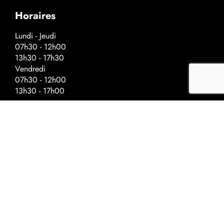
Horaires
Lundi - Jeudi
07h30 - 12h00
13h30 - 17h30
Vendredi
07h30 - 12h00
13h30 - 17h00
Horaires spéciaux - veilles de fériés
Fermeture à :
Ascension - 17h00
Fête nationale - 17h00
Noël - 16h30
Nouvel-An - 16h30