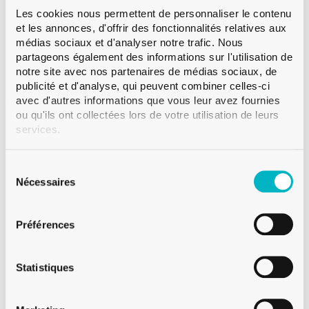
bière traditionnelles. Le verre brun permet de conserver
Les cookies nous permettent de personnaliser le contenu
parfaitement votre bière contre les rayons lumineux.
Lire
et les annonces, d'offrir des fonctionnalités relatives aux
la suite
médias sociaux et d'analyser notre trafic. Nous
partageons également des informations sur l'utilisation de
notre site avec nos partenaires de médias sociaux, de
Bague
Couronne
publicité et d'analyse, qui peuvent combiner celles-ci
Couleur
Brun
avec d'autres informations que vous leur avez fournies
Contenance
33 cl
ou qu'ils ont collectées lors de votre utilisation de leurs
services.
Poids
222 g
Hauteur
213.8 mm
Sélection
Diametre
60.0 mm
du
Nécessaires
Paletisation
VMF 1’805
consentement
Préférences
Statistiques
Sur demande
Vente à partir d'une palette