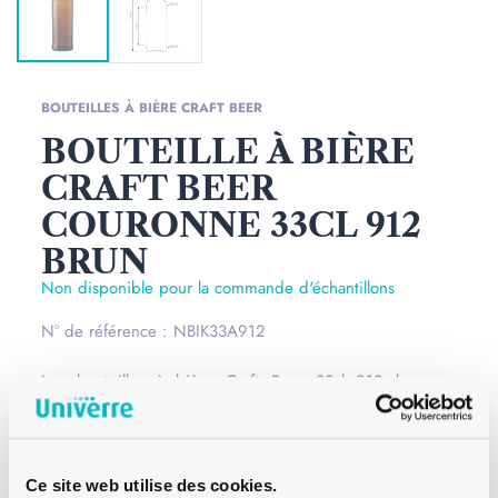
BOUTEILLES À BIÈRE CRAFT BEER
BOUTEILLE À BIÈRE
CRAFT BEER
COURONNE 33CL 912
BRUN
Non disponible pour la commande d'échantillons
N° de référence : NBIK33A912
Les bouteilles à bière Craft Beer 33cl 912 brun se
différencient par leur forme spéciale avec des épaules
prononcées et un col court. Les bouteilles à bière Craft
Beer sont idéales pour vous démarquer des bouteilles à
Ce site web utilise des cookies.