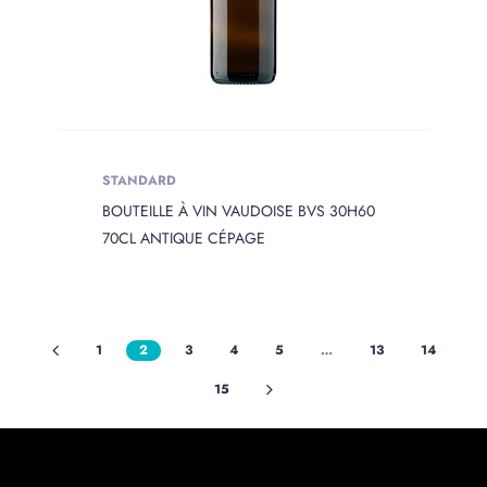
STANDARD
BOUTEILLE À VIN VAUDOISE BVS 30H60
70CL ANTIQUE CÉPAGE
1
2
3
4
5
…
13
14
15