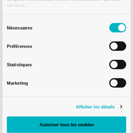
services.
MEDIUM
Sélection
BOUTEILLE À VIN BOURGOGNE
du
Nécessaires
consentement
BVS30H60 37.5 CL FEUILLE-MORTE
Préférences
Statistiques
Marketing
Afficher les détails
Autoriser tous les cookies