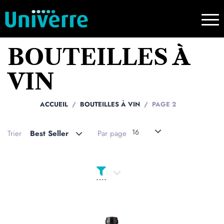
BOUTEILLES À
VIN
ACCUEIL
BOUTEILLES À VIN
PAGE 2
16
Trier
Best Seller
Par page
Catégories de produits