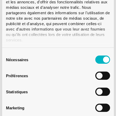
et les annonces, d'offrir des fonctionnalités relatives aux
Couleur
Blanc
médias sociaux et d'analyser notre trafic. Nous
Contenance
37 cl
partageons également des informations sur l'utilisation de
notre site avec nos partenaires de médias sociaux, de
Poids
260 g
publicité et d'analyse, qui peuvent combiner celles-ci
Hauteur
151.5 mm
avec d'autres informations que vous leur avez fournies
Diametre
69.5 mm
ou qu'ils ont collectées lors de votre utilisation de leurs
services.
Paletisation
CFF 1’008
Sélection
du
Nécessaires
consentement
Sur demande
Préférences
Vente à partir de 120 verres neutres
Vente à partir de 250 verres décorés
Statistiques
Pour des quantités inférieures, visitez Glassmania.com !
Marketing