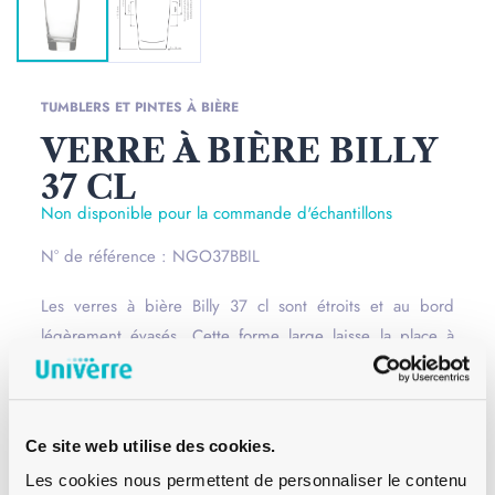
TUMBLERS ET PINTES À BIÈRE
VERRE À BIÈRE BILLY
37 CL
Non disponible pour la commande d'échantillons
N° de référence : NGO37BBIL
Les verres à bière Billy 37 cl sont étroits et au bord
légèrement évasés. Cette forme large laisse la place à
une belle mousse pour bien dégager les arômes de la
bière. Ce verre à bière est idéale pour les bières
allemandes.
Lire la suite
Ce site web utilise des cookies.
Bague
–
Les cookies nous permettent de personnaliser le contenu