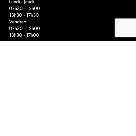
Lundi - Jeudi
07h30 - 12h00
13h30 - 17h30
Vendredi
07h30 - 12h00
13h30 - 17h00
Horaires spéciaux - veilles de fériés
Fermeture à :
Ascension - 17h00
Fête nationale - 17h00
Noël - 16h30
Nouvel-An - 16h30
©2022 Univerre