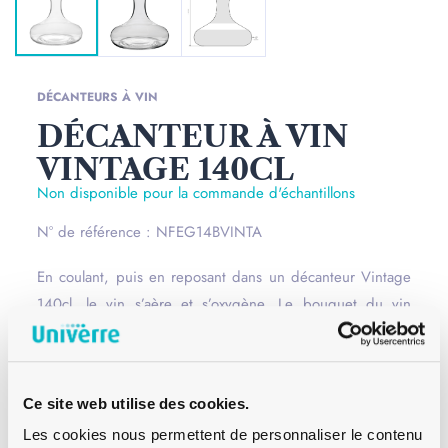
DÉCANTEURS À VIN
DÉCANTEUR À VIN
VINTAGE 140CL
Non disponible pour la commande d'échantillons
N° de référence : NFEG14BVINTA
En coulant, puis en reposant dans un décanteur Vintage
140cl, le vin s’aère et s’oxygène. Le bouquet du vin
devient plus intense et plus complexe. Les tanins
s’assouplissent et le vin gagne en rondeur et en douceur.
Lire la suite
Ce site web utilise des cookies.
Bague
–
Les cookies nous permettent de personnaliser le contenu