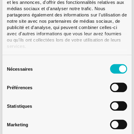
et les annonces, d'offrir des fonctionnalités relatives aux
Couleur
Blanc
médias sociaux et d'analyser notre trafic. Nous
Contenance
partageons également des informations sur l'utilisation de
notre site avec nos partenaires de médias sociaux, de
Poids
800 g
publicité et d'analyse, qui peuvent combiner celles-ci
Hauteur
225.0 mm
avec d'autres informations que vous leur avez fournies
Diametre
186.0 mm
ou qu'ils ont collectées lors de votre utilisation de leurs
services.
Paletisation
CFF 72
Sélection
du
Nécessaires
consentement
Sur demande
Préférences
Vente à partir de 120 verres neutres
Vente à partir de 250 verres décorés
Statistiques
Pour des quantités inférieures, visitez Glassmania.com !
Marketing