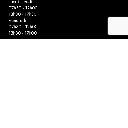
Lundi - Jeudi
07h30 - 12h00
13h30 - 17h30
Vendredi
07h30 - 12h00
13h30 - 17h00
Horaires spéciaux - veilles de fériés
Fermeture à :
Ascension - 17h00
Fête nationale - 17h00
Noël - 16h30
Nouvel-An - 16h30
©2022 Univerre