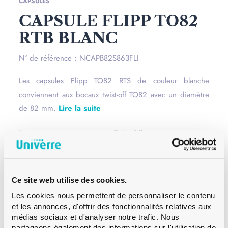
CAPSULES
CAPSULE FLIPP TO82
RTB BLANC
N° de référence : NCAPB82S863FLI
Les capsules Flipp TO82 RTS de couleur blanche
conviennent aux bocaux twist-off TO82 avec un diamètre
de 82 mm.
Lire la suite
Bague
Twist Off
Couleur
Blanc
Contenance
10 ml
Poids
12 g
Ce site web utilise des cookies.
Hauteur
10.6 mm
Les cookies nous permettent de personnaliser le contenu
Diametre
85.2 mm
et les annonces, d'offrir des fonctionnalités relatives aux
médias sociaux et d'analyser notre trafic. Nous
Paletisation
CFF 19’800
partageons également des informations sur l'utilisation de