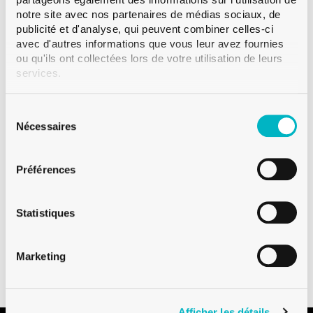
notre site avec nos partenaires de médias sociaux, de
publicité et d'analyse, qui peuvent combiner celles-ci
Ajouter l'échantillon
avec d'autres informations que vous leur avez fournies
ou qu'ils ont collectées lors de votre utilisation de leurs
services.
Sélection
Disponible
du
Nécessaires
Vente à partir d'une palette
consentement
Préférences
Statistiques
Téléchargements
Marketing
Afficher les détails