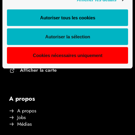
Contact
Autoriser tous les cookies
Univerre Pro Uva SA
Ile Falcon
Autoriser la sélection
3960 Sierre, Switzerland
Formulaire de contact
:
Cookies nécessaires uniquement
+41 27 451 25 25
:
Afficher la carte
:
A propos
A propos
Jobs
Médias