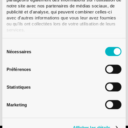
notre site avec nos partenaires de médias sociaux, de
publicité et d'analyse, qui peuvent combiner celles-ci
Ajouter l'échantillon
avec d'autres informations que vous leur avez fournies
ou qu'ils ont collectées lors de votre utilisation de leurs
services.
Sélection
Disponible
du
Nécessaires
Vente à partir d'une palette
consentement
Préférences
Statistiques
Téléchargements
Marketing
Afficher les détails