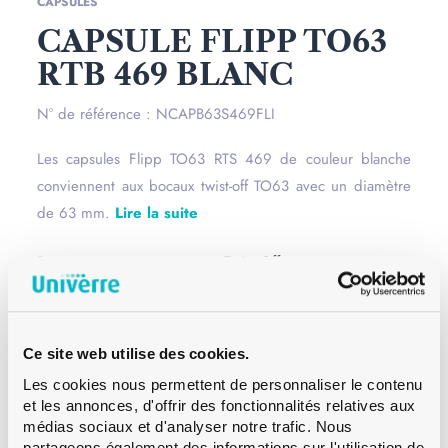
CAPSULES
CAPSULE FLIPP TO63
RTB 469 BLANC
N° de référence : NCAPB63S469FLI
Les capsules Flipp TO63 RTS 469 de couleur blanche
conviennent aux bocaux twist-off TO63 avec un diamètre
de 63 mm.
Lire la suite
Bague
Twist Off
Couleur
Blanc
Contenance
0 ml
Poids
8 g
Ce site web utilise des cookies.
Hauteur
9.6 mm
Les cookies nous permettent de personnaliser le contenu
Diametre
66.5 mm
et les annonces, d'offrir des fonctionnalités relatives aux
médias sociaux et d'analyser notre trafic. Nous
Paletisation
CFF 32’700
partageons également des informations sur l'utilisation de