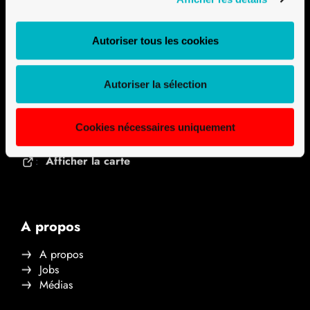
Contact
Autoriser tous les cookies
Univerre Pro Uva SA
Ile Falcon
Autoriser la sélection
3960 Sierre, Switzerland
Formulaire de contact
:
Cookies nécessaires uniquement
+41 27 451 25 25
:
Afficher la carte
:
A propos
A propos
Jobs
Médias