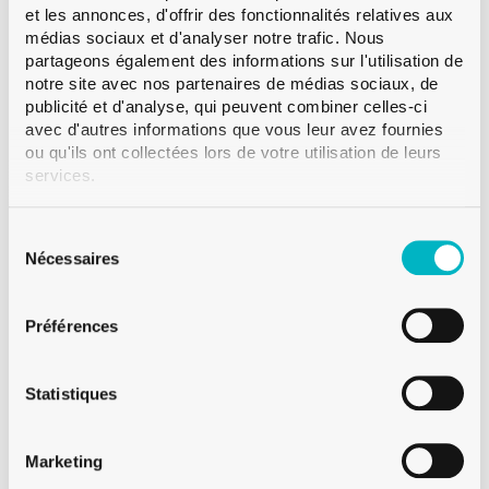
disponible en plusieurs tailles.
Lire la suite
et les annonces, d'offrir des fonctionnalités relatives aux
médias sociaux et d'analyser notre trafic. Nous
Bague
Talon
partageons également des informations sur l'utilisation de
notre site avec nos partenaires de médias sociaux, de
Couleur
Blanc
publicité et d'analyse, qui peuvent combiner celles-ci
Contenance
20 cl
avec d'autres informations que vous leur avez fournies
Poids
265 g
ou qu'ils ont collectées lors de votre utilisation de leurs
services.
Hauteur
230.0 mm
Diametre
53.0 mm
Sélection
Paletisation
VMF 3’234
du
Nécessaires
consentement
Préférences
Sur demande
Statistiques
Vente à partir d'une palette
Marketing