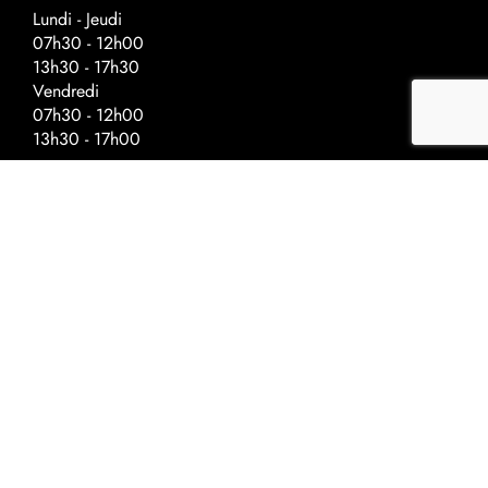
Lundi - Jeudi
07h30 - 12h00
13h30 - 17h30
Vendredi
07h30 - 12h00
13h30 - 17h00
Horaires spéciaux - veilles de fériés
Fermeture à :
Ascension - 17h00
Fête nationale - 17h00
Noël - 16h30
Nouvel-An - 16h30