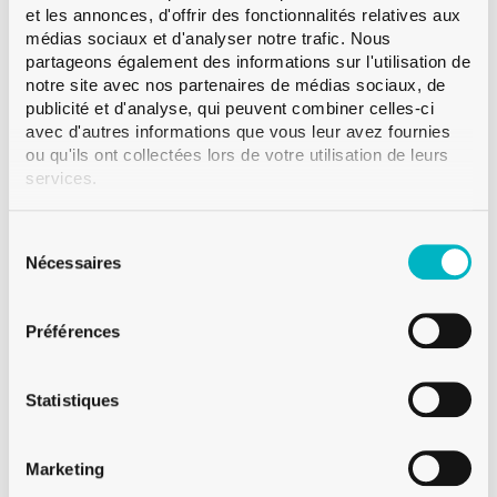
bague à vis GPI 33-400.
Lire la suite
et les annonces, d'offrir des fonctionnalités relatives aux
médias sociaux et d'analyser notre trafic. Nous
Bague
BVS
partageons également des informations sur l'utilisation de
notre site avec nos partenaires de médias sociaux, de
Couleur
Blanc
publicité et d'analyse, qui peuvent combiner celles-ci
Contenance
70 cl
avec d'autres informations que vous leur avez fournies
Poids
750 g
ou qu'ils ont collectées lors de votre utilisation de leurs
services.
Hauteur
214.0 mm
Diametre
92.5 mm
Sélection
Paletisation
VMF 576
du
Nécessaires
consentement
Préférences
Sur demande
Statistiques
Vente à partir d'une palette
Marketing