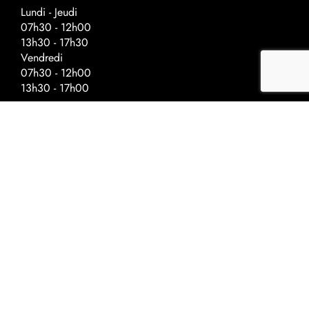
Lundi - Jeudi
07h30 - 12h00
13h30 - 17h30
Vendredi
07h30 - 12h00
13h30 - 17h00
Horaires spéciaux - veilles de fériés
Fermeture à :
Ascension - 17h00
Fête nationale - 17h00
Noël - 16h30
Nouvel-An - 16h30