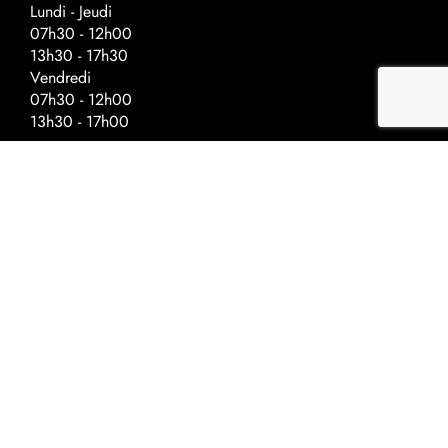
Lundi - Jeudi
07h30 - 12h00
13h30 - 17h30
Vendredi
07h30 - 12h00
13h30 - 17h00
Horaires spéciaux - veilles de fériés
Fermeture à :
Ascension - 17h00
Fête nationale - 17h00
Noël - 16h30
Nouvel-An - 16h30