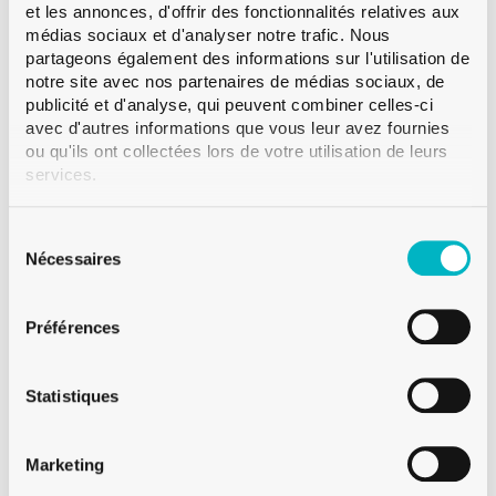
et les annonces, d'offrir des fonctionnalités relatives aux
médias sociaux et d'analyser notre trafic. Nous
Bague
Couronne
partageons également des informations sur l'utilisation de
Couleur
Brun
notre site avec nos partenaires de médias sociaux, de
publicité et d'analyse, qui peuvent combiner celles-ci
Contenance
50 cl
avec d'autres informations que vous leur avez fournies
Poids
260 g
ou qu'ils ont collectées lors de votre utilisation de leurs
services.
Hauteur
264.0 mm
Diametre
66.3 mm
Sélection
Paletisation
VMF 2’086
du
Nécessaires
consentement
Préférences
Sur demande
Statistiques
Vente à partir d'une palette
Marketing