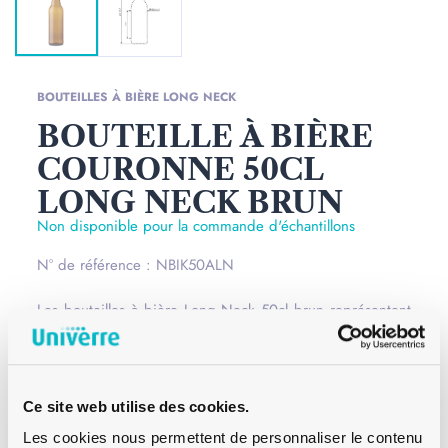
BOUTEILLES À BIÈRE LONG NECK
BOUTEILLE À BIÈRE
COURONNE 50CL
LONG NECK BRUN
Non disponible pour la commande d'échantillons
N° de référence : NBIK50ALN
Les bouteilles à bière Long Neck 50cl brun représentent
la forme classique et traditionnelle des bouteilles à bière.
Cette gamme de bouteilles à bière est disponible en
différentes couleurs. Le verre brun permet de conserver
Ce site web utilise des cookies.
parfaitement votre bière contre les rayons lumineux.
Lire
Les cookies nous permettent de personnaliser le contenu
la suite