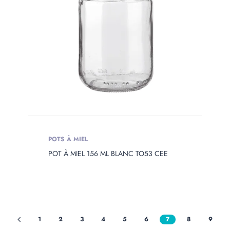
POTS À MIEL
POT À MIEL 156 ML BLANC TO53 CEE
1
2
3
4
5
6
7
8
9