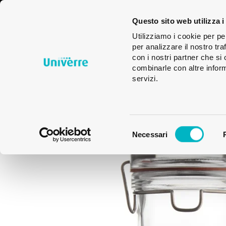
Imballaggi
Bicchieri
Glas
Questo sito web utilizza i
in vetro
Des
Utilizziamo i cookie per pe
per analizzare il nostro tra
con i nostri partner che si
combinarle con altre inform
servizi.
Selezione
Necessari
del
consenso