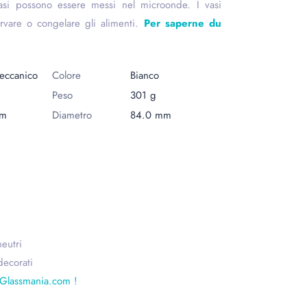
vasi possono essere messi nel microonde. I vasi
rvare o congelare gli alimenti.
Per saperne du
eccanico
Colore
Bianco
Peso
301 g
mm
Diametro
84.0 mm
eutri
decorati
a Glassmania.com !