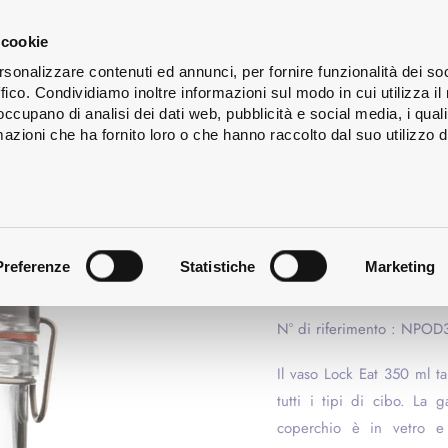
s
Lavaggio
Servizi
Chi
 cookie
ign
delle
siamo
rsonalizzare contenuti ed annunci, per fornire funzionalità dei so
bottiglie
ffico. Condividiamo inoltre informazioni sul modo in cui utilizza il 
 occupano di analisi dei dati web, pubblicità e social media, i qual
azioni che ha fornito loro o che hanno raccolto dal suo utilizzo d
LOCK EAT
VASO TA
350ML LO
Preferenze
Statistiche
Marketing
Non disponibile per l'ord
N° di riferimento : NPO
Il vaso Lock Eat 350 ml t
tutti i tipi di cibo. La
coperchio è in vetro e