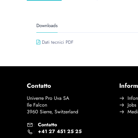
Downloads
Dati tecnici PDF
Contatto
Inform
Univerre Pro Uva SA
Infor
Ile Falcon
Jobs
3960 Sierre, Switzerland
Medi
Contatto
:
+41 27 451 25 25
: