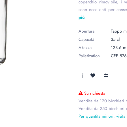
coperchio rimovibile, i 
sono eccellenti per conse
più
Apertura
Tappo m
Capacità
35 cl
Altezza
123.6 
Palletization
CFF 576
Su richiesta
Vendita da 120 bicchieri n
Vendita da 250 bicchieri 
Per quantità minori, visit