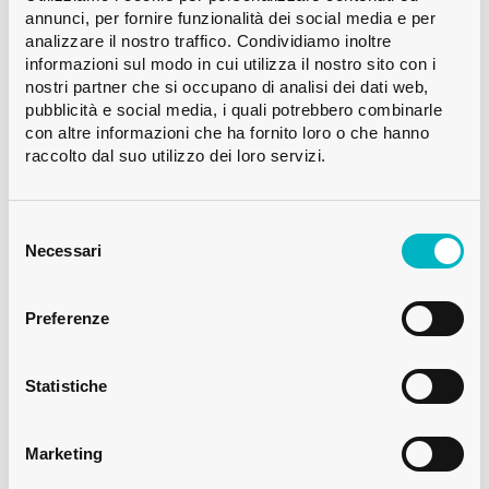
annunci, per fornire funzionalità dei social media e per
Apertura
Twist Off
analizzare il nostro traffico. Condividiamo inoltre
Colore
Bianco
informazioni sul modo in cui utilizza il nostro sito con i
Capacità
33.0 ml
nostri partner che si occupano di analisi dei dati web,
pubblicità e social media, i quali potrebbero combinarle
Peso
45 g
con altre informazioni che ha fornito loro o che hanno
Altezza
40.5 mm
raccolto dal suo utilizzo dei loro servizi.
Diametro
43.2 mm
Palletization
VMF 14’040
Selezione
del
Necessari
consenso
Preferenze
Su richiesta
Vendita da un pallet
Statistiche
Marketing