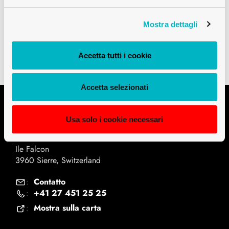
Downloads
Mostra dettagli
Dati tecnici PDF
Accetta tutti i cookie
Accetta selezionati
Contatto
Usa solo i cookie necessari
Univerre Pro Uva SA
Ile Falcon
3960 Sierre, Switzerland
Contatto
:
+41 27 451 25 25
:
Mostra sulla carta
: