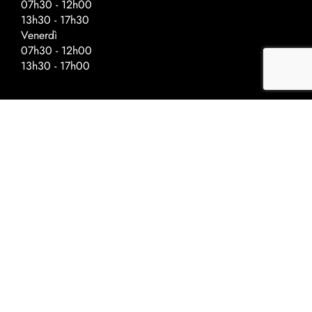
07h30 - 12h00
13h30 - 17h30
Venerdì
07h30 - 12h00
13h30 - 17h00
Orari speciali – Giorni prima delle
festività
Chiusura alle :
Ascensione - 17h00
Festa nazionale - 17h00
Natale - 16h30
Capodanno - 16h30