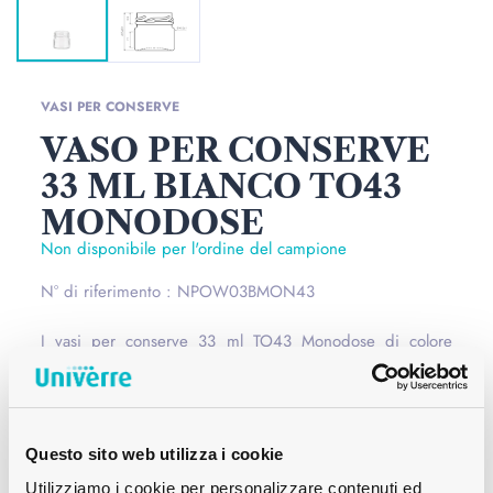
VASI PER CONSERVE
VASO PER CONSERVE
33 ML BIANCO TO43
MONODOSE
Non disponibile per l'ordine del campione
N° di riferimento : NPOW03BMON43
I vasi per conserve 33 ml TO43 Monodose di colore
bianco sono ideali per conservare le vostre preparazioni
casalinghe in piccole quantità. I vasetti in vetro hanno il
vantaggio di essere riutilizzabili e non trattengono l'odore
Questo sito web utilizza i cookie
dei vostri preparati precedenti.
Per saperne du più
Utilizziamo i cookie per personalizzare contenuti ed