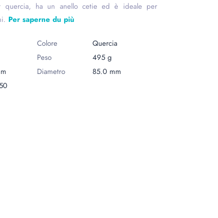
or quercia, ha un anello cetie ed è ideale per
mi.
Per saperne du più
Colore
Quercia
Peso
495 g
mm
Diametro
85.0 mm
50