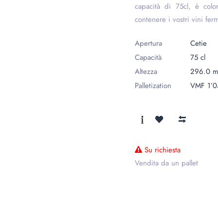
capacità di 75cl, è col
contenere i vostri vini fer
Apertura
Cetie
Capacità
75 cl
Altezza
296.0 
Palletization
VMF 1’0
Su richiesta
Vendita da un pallet