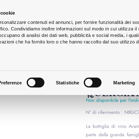
s
Lavaggio
Servizi
Chi
 cookie
ign
delle
siamo
rsonalizzare contenuti ed annunci, per fornire funzionalità dei so
bottiglie
ffico. Condividiamo inoltre informazioni sul modo in cui utilizza il 
 occupano di analisi dei dati web, pubblicità e social media, i qual
azioni che ha fornito loro o che hanno raccolto dal suo utilizzo d
EXCLUSIVE
BOTTIGLI
BORGOGNA
Preferenze
Statistiche
Marketing
QUERCIA
Non disponibile per l'ord
N° di riferimento : NB
La bottiglia di vino Avan
parte della grande famig