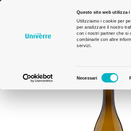
Imballaggi
Bicchieri
Glas
Questo sito web utilizza i
in vetro
Des
Utilizziamo i cookie per pe
per analizzare il nostro tra
con i nostri partner che si
combinarle con altre inform
servizi.
Selezione
Necessari
del
consenso